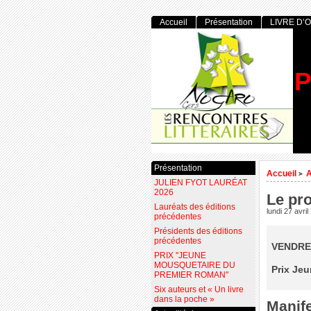
Accueil
Présentation
LIVRE D’
P
Présentation
Accueil
>
JULIEN FYOT LAURÉAT
2026
Le pr
Lauréats des éditions
lundi 27 avri
précédentes
Présidents des éditions
précédentes
VENDRED
PRIX "JEUNE
MOUSQUETAIRE DU
Prix Jeu
PREMIER ROMAN"
Six auteurs et « Un livre
dans la poche »
Manife