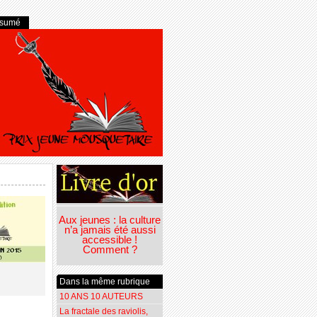
ésumé
Aux jeunes : la culture
n’a jamais été aussi
accessible !
Comment ?
Dans la même rubrique
10 ANS 10 AUTEURS
La fractale des raviolis,