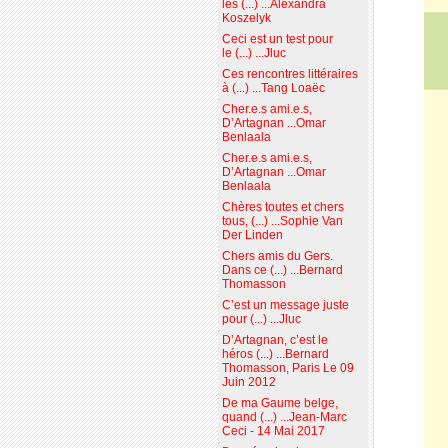
les (...) ...Alexandra
Koszelyk
Ceci est un test pour
le (...) ...Jluc
Ces rencontres littéraires
à (...) ...Tang Loaëc
Cher.e.s ami.e.s,
D’Artagnan ...Omar
Benlaala
Cher.e.s ami.e.s,
D’Artagnan ...Omar
Benlaala
Chères toutes et chers
tous, (...) ...Sophie Van
Der Linden
Chers amis du Gers.
Dans ce (...) ...Bernard
Thomasson
C’est un message juste
pour (...) ...Jluc
D’Artagnan, c’est le
héros (...) ...Bernard
Thomasson, Paris Le 09
Juin 2012
De ma Gaume belge,
quand (...) ...Jean-Marc
Ceci - 14 Mai 2017