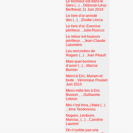
Le bonheur est dans le
Gers (...) ...Déborah Lévy-
Bertherat, 11 Juin 2014
Le livre d’or annoté
des (...) ...Elodie Llorca
Le livre d’or. Exercice
périlleux ...Julie Ruocco
Le retour est toujours
périlleux, ...Jean-Claude
Lalumière
Les rencontres de
Nogaro (...) ...Ivan Péault
Mais quel bonheur
d’avoir (...) ...Marcia
Burnier
Merci à Eric, Myriam et
toute ...Véronique Poulain
Juin 2015
Merci mille fois à Eric
Busson , ...Guillaume
Lebrun
Moi c’est Irina, j’étais (...)
...Irina Teodorescu
Nogaro, Lectoure,
Marciac, (...) ...Caroline
Laurent
On n’oublie pas une