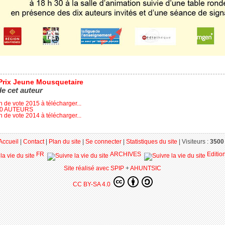
Prix Jeune Mousquetaire
de cet auteur
in de vote 2015 à télécharger...
10 AUTEURS
in de vote 2014 à télécharger...
Accueil
|
Contact
|
Plan du site
|
Se connecter
|
Statistiques du site
|
Visiteurs :
3500 
FR
ARCHIVES
Editio
Site réalisé avec SPIP
+
AHUNTSIC
CC BY-SA 4.0