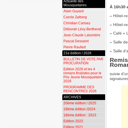
Actualité des
Mousquetaires
À 16h30 e
Alain Guyard
–
Hôtel-re
Carole Zalberg
Christian Carisey
–
Hôtel-re
Déborah Lévy-Bertherat
–
Café « L
Jean-Claude Lalumière
Pascal Dessaint
–
Salle de
Pierre Raufast
–
Salle d’
21e édition / 2026
Remis
BULLETIN DE VOTE PAR
PROCURATION
Roman 
Edition 2026 et les 4
romans finalistes pour le
suivie d’u
Prix Jeune Mousquetaire
signatures
2026
PROGRAMME DES
RENCONTRES 2026
ARCHIVES
20ème édition / 2025
19ème édition /2024
18ème édition : 2023
Edition 2022
Edition 2021