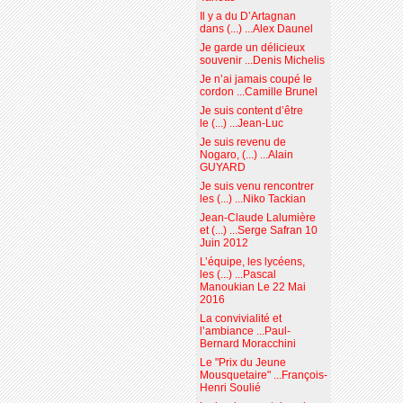
Il y a du D’Artagnan
dans (...) ...Alex Daunel
Je garde un délicieux
souvenir ...Denis Michelis
Je n’ai jamais coupé le
cordon ...Camille Brunel
Je suis content d’être
le (...) ...Jean-Luc
Je suis revenu de
Nogaro, (...) ...Alain
GUYARD
Je suis venu rencontrer
les (...) ...Niko Tackian
Jean-Claude Lalumière
et (...) ...Serge Safran 10
Juin 2012
L’équipe, les lycéens,
les (...) ...Pascal
Manoukian Le 22 Mai
2016
La convivialité et
l’ambiance ...Paul-
Bernard Moracchini
Le "Prix du Jeune
Mousquetaire" ...François-
Henri Soulié