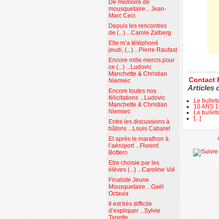
De mémoire de
mousquetaire... Jean-
Marc Ceci
Depuis les rencontres
de (...) ...Carole Zalberg
Elle m’a téléphoné
jeudi, (...) ...Pierre Raufast
Encore mille mercis pour
ce (...) ...Ludovic
Manchette & Christian
Contact 
Niemiec
Articles 
Encore toutes nos
félicitations ...Ludovic
Le bullet
Manchette & Christian
10 ANS 
Niemiec
Le bullet
[...]
Entre les discussions à
bâtons ...Louis Cabaret
Et après le marathon à
l’aéroport ...Florent
Bottero
Etre choisie par les
élèves (...) ...Caroline Vié
Finaliste Jeune
Mousquetaire ...Gaël
Octavia
Il est très difficile
d’expliquer ...Sylvie
Tanette