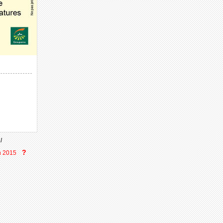
/
?
n 2015