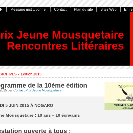
OR
Message institutionnel
Contact
Plan du site
Sites Web
En r
rix Jeune Mousquetaire
Rencontres Littéraires
ARCHIVES
Edition 2015
>
ogramme de la 10ème édition
l 2015
par
Contact Prix Jeune Mousquetaire
I 5 JUIN 2015 À NOGARO
ne Mousquetaire : 10 ans – 10 écrivains
station ouverte à tous :