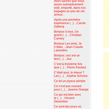
Alors sachez que nous
avons subrepticement
volé, emporté, dans nos
bagages un peu de cet
amour...
Après une première
expérience (...) ...Carole
Zalberg
Bonjour à tous, Un
grand (...) ...Christian
Carisey
Bonjour Les amis, Je
n’étais ...Jean-Claude
Lalumière
Bonjour, ceci est un
test (...) ...Jluc
C’est la troisième fois
que (...) ...Pierre Raufast
C’était quoi, le mieux ?
Les (...) ...Sophie Schulze
Ce fut un joyeux périple
Ce n’est pas courant
pour (...) ...Jeanne Grange
Ce qui est bien avec
le (...) ...Vincent
Desombre
Ce sont des jours où