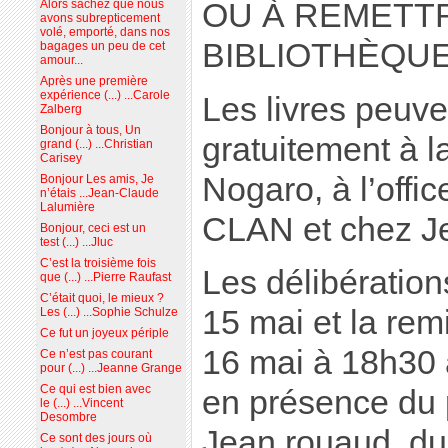
OU À REMETTR
Alors sachez que nous
avons subrepticement
volé, emporté, dans nos
BIBLIOTHÈQU
bagages un peu de cet
amour...
Après une première
expérience (...) ...Carole
Les livres peuve
Zalberg
Bonjour à tous, Un
gratuitement à l
grand (...) ...Christian
Carisey
Nogaro, à l’offi
Bonjour Les amis, Je
n’étais ...Jean-Claude
Lalumière
CLAN et chez Jef
Bonjour, ceci est un
test (...) ...Jluc
C’est la troisième fois
Les délibérations
que (...) ...Pierre Raufast
C’était quoi, le mieux ?
15 mai et la rem
Les (...) ...Sophie Schulze
Ce fut un joyeux périple
16 mai à 18h30 à
Ce n’est pas courant
pour (...) ...Jeanne Grange
Ce qui est bien avec
en présence du 
le (...) ...Vincent
Desombre
Jean rouaud, du 
Ce sont des jours où