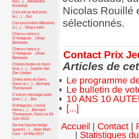
les (...) ...Alexandra
Koszelyk
Nicolas Rouillé 
Ceci est un test pour
le (...) ...Jluc
sélectionnés.
Ces rencontres littéraires
à (...) ...Tang Loaëc
Cher.e.s ami.e.s,
D’Artagnan ...Omar
Benlaala
Cher.e.s ami.e.s,
Contact Prix J
D’Artagnan ...Omar
Benlaala
Articles de ce
Chères toutes et chers
tous, (...) ...Sophie Van
Der Linden
Le programme de
Chers amis du Gers.
Dans ce (...) ...Bernard
Le bulletin de vot
Thomasson
C’est un message juste
10 ANS 10 AUT
pour (...) ...Jluc
[...]
D’Artagnan, c’est le
héros (...) ...Bernard
Thomasson, Paris Le 09
Juin 2012
Accueil
|
Contact
|
De ma Gaume belge,
quand (...) ...Jean-Marc
|
Statistiques du
Ceci - 14 Mai 2017