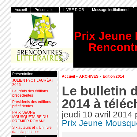
Accueil
Présentation
LIVRE D’OR
Message institutionnel
Prix Jeune
Rencontr
Présentation
Accueil
ARCHIVES
Edition 2014
>
>
JULIEN FYOT LAURÉAT
2026
Le bulletin 
Lauréats des éditions
précédentes
2014 à téléc
Présidents des éditions
précédentes
jeudi 10 avril 2014
PRIX "JEUNE
MOUSQUETAIRE DU
Prix Jeune Mousque
PREMIER ROMAN"
Six auteurs et « Un livre
dans la poche »