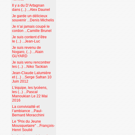
Il y a du D’Artagnan
dans (...) ...Alex Daunel
Je garde un délicieux
souvenir ...Denis Michelis
Je n’ai jamais coupé le
cordon ...Camille Brunel
Je suis content d’être
le (...) ...Jean-Luc
Je suis revenu de
Nogaro, (...) ...Alain
GUYARD
Je suis venu rencontrer
les (...) ...Niko Tackian
Jean-Claude Lalumière
et (...) ...Serge Safran 10
Juin 2012
L’équipe, les lycéens,
les (...) ...Pascal
Manoukian Le 22 Mai
2016
La convivialité et
l’ambiance ...Paul-
Bernard Moracchini
Le "Prix du Jeune
Mousquetaire" ...François-
Henri Soulié