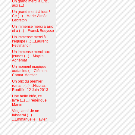
Un grand merci à Eric,
aux (...)
Un grand merci à tous !
Ce (...) ...Marie-Aimée
Lebreton
Un immense merci à Eric
et à (...) ...Franck Bouysse
Un immense merci à
l’équipe (...) ...Laurent
Petitmangin
Un immense merci aux
jeunes (...) ...Maylis
Adhémar
Un moment magique,
audacieux, ...Clément
Camar-Mercier
Un prix du premier
roman, (...) ...Nicolas
Rouillé - 12 Juin 2013
Une belle idée, ce
livre (...) ...Frédérique
Martin
Vingt ans ! Je ne
laisserai (...)
...Emmanuelle Favier