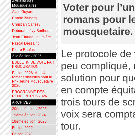
Actualité des
Voter pour l’u
Mousquetaires
Alain Guyard
romans pour le
Carole Zalberg
Christian Carisey
mousquetaire.
Déborah Lévy-Bertherat
Jean-Claude Lalumière
Pascal Dessaint
Pierre Raufast
Le protocole de 
21e édition / 2026
BULLETIN DE VOTE PAR
peu compliqué, m
PROCURATION
Edition 2026 et les 4
solution pour que
romans finalistes pour le
Prix Jeune Mousquetaire
2026
en compte équit
PROGRAMME DES
RENCONTRES 2026
trois tours de scr
ARCHIVES
20ème édition / 2025
voix sera compt
19ème édition /2024
18ème édition : 2023
tour.
Edition 2022
Edition 2021