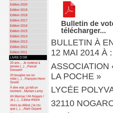
Edition 2020
Edition 2019
Edition 2018
Edition 2017
Bulletin de vot
Edition 2016
télécharger...
Edition 2015
Edition 2014
BULLETIN À E
Edition 2013
Edition 2012
12 MAI 2014 À :
Edition 2011
LIVRE D’OR
20 ans… Je resterai à
ASSOCIATION 
jamais (...) ...Pascal
Dessaint
LA POCHE »
20 bougies sur un
mille (...) ...François-Henri
Soulié
LYCÉE POLYV
À dire vrai, ça fait un
moment ...Myriam Leroy
Ah Marciac ! Ah Nogaro !
Je (...) ...Céline RIGHI
32110 NOGAR
Alors au début, j’ai cru
que (...) ...Alain Guyard