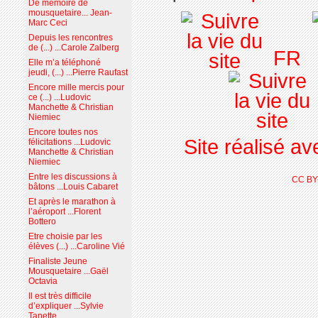
De mémoire de
mousquetaire... Jean-
Marc Ceci
Depuis les rencontres
de (...) ...Carole Zalberg
FR
Elle m’a téléphoné
jeudi, (...) ...Pierre Raufast
Encore mille mercis pour
ce (...) ...Ludovic
Manchette & Christian
Niemiec
Encore toutes nos
Site réalisé a
félicitations ...Ludovic
Manchette & Christian
Niemiec
Entre les discussions à
CC BY
bâtons ...Louis Cabaret
Et après le marathon à
l’aéroport ...Florent
Bottero
Etre choisie par les
élèves (...) ...Caroline Vié
Finaliste Jeune
Mousquetaire ...Gaël
Octavia
Il est très difficile
d’expliquer ...Sylvie
Tanette