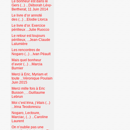
Le bonheur est dans le
Gers (...) ...Déborah Lévy-
Bertherat, 11 Juin 2014
Le livre d’or annoté
des (...) ...Elodie Llorca
Le livre d’or. Exercice
périlleux ...Julie Ruocco
Le retour est toujours
périlleux, ...Jean-Claude
Lalumière
Les rencontres de
Nogaro (...) ...Ivan Péault
Mais quel bonheur
d’avoir (...) ...Marcia
Burnier
Merci à Eric, Myriam et
toute ...Véronique Poulain
Juin 2015
Merci mille fois à Eric
Busson , ...Guillaume
Lebrun
Moi c’est Irina, j’étais (...)
...Irina Teodorescu
Nogaro, Lectoure,
Marciac, (...) ...Caroline
Laurent
On n’oublie pas une