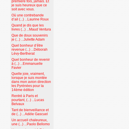
première fois, jamais. Et
je suis heureux que ce
soit avec vous.
Où une contrebande
d’ail (...) ...Laurine Roux
Quand je dis que les
livres (...) ...Maud Ventura
Que de doux souvenirs
je (...) ...Juliette Adam
Quel bonheur d’être
revenue (...) ...Déborah
Lévy-Bertherat
Quel bonheur de revenir
à (...) ...Emmanuelle
Favier
Quelle joie, vraiment,
lorsque je suis montée
dans mon avion direction
les Pyrénées pour la
14ème édition
Rentré à Paris et
pourtant, (...) ...Lucas
Belvaux
Tant de bienveillance et
de (...) ...Adèle Gascuel
Un accueil chaleureux,
une (...) ...Paolo Bellomo