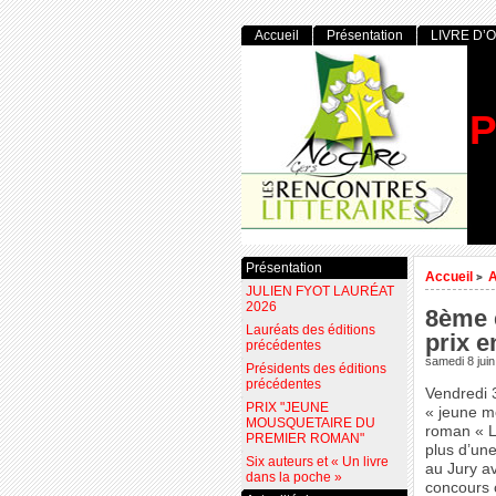
Accueil
Présentation
LIVRE D’
P
Présentation
Accueil
>
JULIEN FYOT LAURÉAT
2026
8ème é
Lauréats des éditions
prix 
précédentes
samedi 8 jui
Présidents des éditions
précédentes
Vendredi 
PRIX "JEUNE
« jeune m
MOUSQUETAIRE DU
roman « L
PREMIER ROMAN"
plus d’un
Six auteurs et « Un livre
au Jury av
dans la poche »
concours c