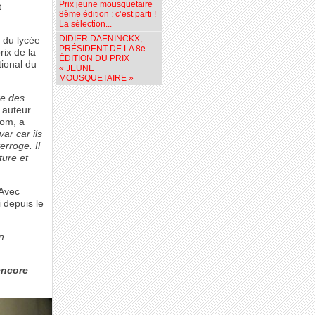
Prix jeune mousquetaire
t
8ème édition : c’est parti !
La sélection...
DIDIER DAENINCKX,
n du lycée
PRÉSIDENT DE LA 8e
rix de la
ÉDITION DU PRIX
ional du
« JEUNE
MOUSQUETAIRE »
re des
auteur.
dom, a
r car ils
erroge. Il
ture et
 Avec
i depuis le
n
encore