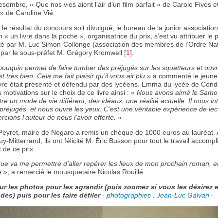
sombre, « Que nos vies aient l’air d’un film parfait » de Carole Fives e
» de Caroline Vié.
le résultat du concours soit divulgué, le bureau de la junior associatio
 « un livre dans la poche », organisatrice du prix, s’est vu attribuer le p
té par M. Luc Simon-Collonge (association des membres de l’Ordre Nat
t par le sous-préfet M. Grégory Kromwell
[
1
]
.
bouquin permet de faire tomber des préjugés sur les squatteurs et ouv
t très bien. Cela me fait plaisir qu’il vous ait plu
» a commenté le jeune 
vre était présenté et défendu par des lycéens. Emma du lycée de Con
 motivations sur le choix de ce livre ainsi : «
Nous avons aimé le Samova
e un mode de vie différent, des idéaux, une réalité actuelle. Il nous int
préjugés, et nous ouvre les yeux. C’est une véritable expérience de lec
cions l’auteur de nous l’avoir offerte.
»
 Peyret, maire de Nogaro a remis un chèque de 1000 euros au lauréat.
Mitterrand, ils ont félicité M. Éric Busson pour tout le travail accompl
 de ce prix.
ue va me permettre d’aller repérer les lieux de mon prochain roman, e
e »
, a remercié le mousquetaire Nicolas Rouillé.
ur les photos pour les agrandir (puis zoomez si vous les désirez 
des) puis pour les faire défiler
-
photographies : Jean-Luc Galvan
-