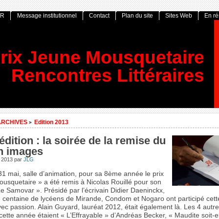
OR
Message institutionnel
Contact
Plan du site
Sites Web
En r
rix Jeune Mousquetaire
Rencontres Littéraires
ARCHIVES
Edition 2013
>
dition : la soirée de la remise du
en images
n 2013
par
JLG
31 mai, salle d’animation, pour sa 8ème année le prix
ousquetaire » a été remis à Nicolas Rouillé pour son
e Samovar ». Présidé par l’écrivain Didier Daeninckx,
e centaine de lycéens de Mirande, Condom et Nogaro ont participé cet
ec passion. Alain Guyard, lauréat 2012, était également là. Les 4 autre
ette année étaient « L’Effrayable » d’Andréas Becker, « Maudite soit-e