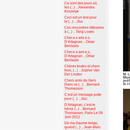
Ce sont des jours où
les (...) ...Alexandra
Koszelyk
Ceci est un test pour
le (...) ...Jluc
Ces rencontres littéraires
à (...) ...Tang Loaëc
Cher.e.s ami.e.s,
D’Artagnan ...Omar
Benlaala
Cher.e.s ami.e.s,
D’Artagnan ...Omar
Benlaala
Chères toutes et chers
tous, (...) ...Sophie Van
M. L
Der Linden
Memb
Chers amis du Gers.
préf
la c
Dans ce (...) ...Bernard
Thomasson
C’est un message juste
pour (...) ...Jluc
D’Artagnan, c’est le
héros (...) ...Bernard
Thomasson, Paris Le 09
Juin 2012
De ma Gaume belge,
quand (...) ...Jean-Marc