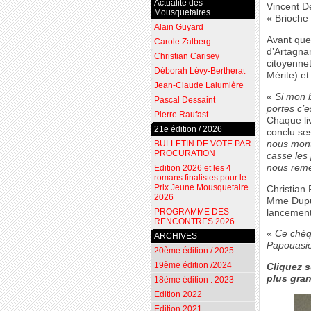
Actualité des
Vincent De
Mousquetaires
« Brioche 
Alain Guyard
Avant que 
Carole Zalberg
d’Artagnan
Christian Carisey
citoyenne
Déborah Lévy-Bertherat
Mérite) e
Jean-Claude Lalumière
«
Si mon 
Pascal Dessaint
portes c’es
Pierre Raufast
Chaque li
21e édition / 2026
conclu ses
nous montr
BULLETIN DE VOTE PAR
PROCURATION
casse les 
nous remer
Edition 2026 et les 4
romans finalistes pour le
Prix Jeune Mousquetaire
Christian
2026
Mme Dupuy-
PROGRAMME DES
lancement
RENCONTRES 2026
«
Ce chèq
ARCHIVES
Papouasi
20ème édition / 2025
19ème édition /2024
Cliquez s
plus gran
18ème édition : 2023
Edition 2022
Edition 2021