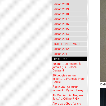
Edition 2020
Edition 2019
Edition 2018
Edition 2017
Edition 2016
Edition 2015
Edition 2014
Edition 2013
BULLETIN DE VOTE
Edition 2012
Edition 2011
LIVRE D’OR
20 ans… Je resterai à
jamais (...) ...Pascal
Dessaint
20 bougies sur un
mille (...) ...François-Henri
Soulié
Didi
À dire vrai, ça fait un
moment ...Myriam Leroy
Ah Marciac ! Ah Nogaro !
Je (...) ...Céline RIGHI
Alors au début, j’ai cru