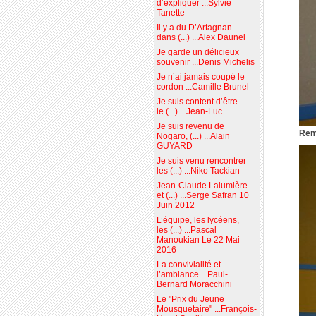
d’expliquer ...Sylvie
Tanette
Il y a du D’Artagnan
dans (...) ...Alex Daunel
Je garde un délicieux
souvenir ...Denis Michelis
Je n’ai jamais coupé le
cordon ...Camille Brunel
Je suis content d’être
le (...) ...Jean-Luc
Je suis revenu de
Remi
Nogaro, (...) ...Alain
GUYARD
Je suis venu rencontrer
les (...) ...Niko Tackian
Jean-Claude Lalumière
et (...) ...Serge Safran 10
Juin 2012
L’équipe, les lycéens,
les (...) ...Pascal
Manoukian Le 22 Mai
2016
La convivialité et
l’ambiance ...Paul-
Bernard Moracchini
Le "Prix du Jeune
Mousquetaire" ...François-