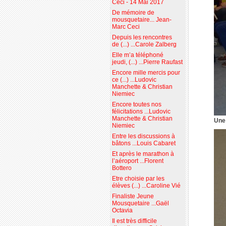
Ceci - 14 Mai 2017
De mémoire de
mousquetaire... Jean-
Marc Ceci
Depuis les rencontres
de (...) ...Carole Zalberg
Elle m’a téléphoné
jeudi, (...) ...Pierre Raufast
Encore mille mercis pour
ce (...) ...Ludovic
Manchette & Christian
Niemiec
Encore toutes nos
félicitations ...Ludovic
Manchette & Christian
Une 
Niemiec
Entre les discussions à
bâtons ...Louis Cabaret
Et après le marathon à
l’aéroport ...Florent
Bottero
Etre choisie par les
élèves (...) ...Caroline Vié
Finaliste Jeune
Mousquetaire ...Gaël
Octavia
Il est très difficile