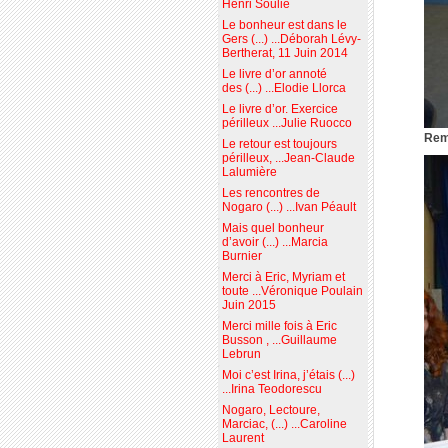
Henri Soulié
Le bonheur est dans le
Gers (...) ...Déborah Lévy-
Bertherat, 11 Juin 2014
Le livre d’or annoté
des (...) ...Elodie Llorca
Le livre d’or. Exercice
périlleux ...Julie Ruocco
Remi
Le retour est toujours
périlleux, ...Jean-Claude
Lalumière
Les rencontres de
Nogaro (...) ...Ivan Péault
Mais quel bonheur
d’avoir (...) ...Marcia
Burnier
Merci à Eric, Myriam et
toute ...Véronique Poulain
Juin 2015
Merci mille fois à Eric
Busson , ...Guillaume
Lebrun
Moi c’est Irina, j’étais (...)
...Irina Teodorescu
Nogaro, Lectoure,
Marciac, (...) ...Caroline
Laurent