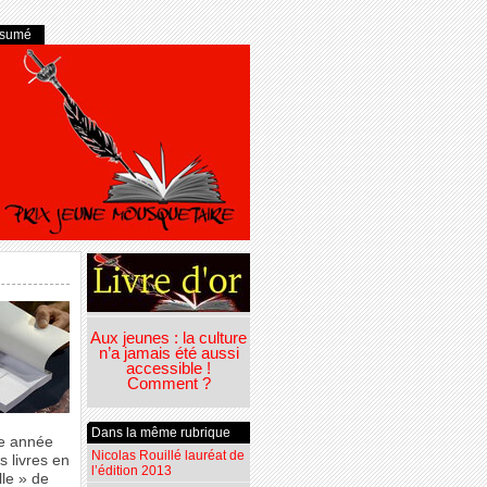
ésumé
Aux jeunes : la culture
n’a jamais été aussi
accessible !
Comment ?
Dans la même rubrique
te année
Nicolas Rouillé lauréat de
s livres en
l’édition 2013
lle » de