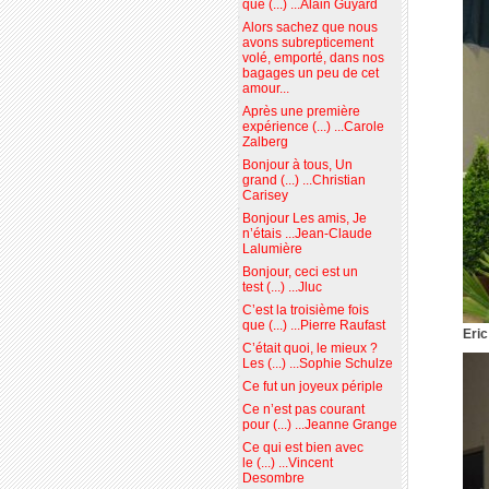
que (...) ...Alain Guyard
Alors sachez que nous
avons subrepticement
volé, emporté, dans nos
bagages un peu de cet
amour...
Après une première
expérience (...) ...Carole
Zalberg
Bonjour à tous, Un
grand (...) ...Christian
Carisey
Bonjour Les amis, Je
n’étais ...Jean-Claude
Lalumière
Bonjour, ceci est un
test (...) ...Jluc
C’est la troisième fois
que (...) ...Pierre Raufast
Eric
C’était quoi, le mieux ?
Les (...) ...Sophie Schulze
Ce fut un joyeux périple
Ce n’est pas courant
pour (...) ...Jeanne Grange
Ce qui est bien avec
le (...) ...Vincent
Desombre