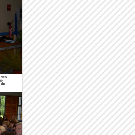
 des
s-
 de