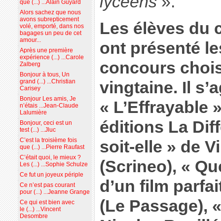
lycéens
».
que (...) ...Alain Guyard
Alors sachez que nous
avons subrepticement
Les élèves du 
volé, emporté, dans nos
bagages un peu de cet
amour...
ont présenté le
Après une première
expérience (...) ...Carole
concours chois
Zalberg
Bonjour à tous, Un
grand (...) ...Christian
vingtaine. Il s’a
Carisey
Bonjour Les amis, Je
« L’Effrayable 
n’étais ...Jean-Claude
Lalumière
éditions La Dif
Bonjour, ceci est un
test (...) ...Jluc
C’est la troisième fois
soit-elle » de
que (...) ...Pierre Raufast
C’était quoi, le mieux ?
(Scrineo), « Que
Les (...) ...Sophie Schulze
Ce fut un joyeux périple
d’un film parfa
Ce n’est pas courant
pour (...) ...Jeanne Grange
(Le Passage), 
Ce qui est bien avec
le (...) ...Vincent
Desombre