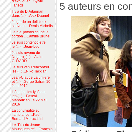
d’expliquer ...Sylvie
5 auteurs en com
Tanette
Il y a du D’Artagnan
dans (...) ...Alex Daunel
Je garde un délicieux
souvenir ...Denis Michelis
Je n’ai jamais coupé le
cordon ...Camille Brunel
Je suis content d’être
le (...) ...Jean-Luc
Je suis revenu de
Nogaro, (...) ...Alain
GUYARD
Je suis venu rencontrer
les (...) ...Niko Tackian
Jean-Claude Lalumière
et (...) ...Serge Safran 10
Juin 2012
L’équipe, les lycéens,
les (...) ...Pascal
Manoukian Le 22 Mai
2016
La convivialité et
l’ambiance ...Paul-
Bernard Moracchini
Le "Prix du Jeune
Mousquetaire" ...François-