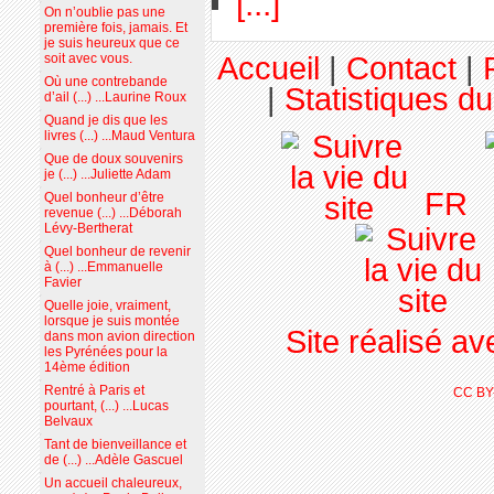
[...]
On n’oublie pas une
première fois, jamais. Et
je suis heureux que ce
Accueil
|
Contact
|
soit avec vous.
Où une contrebande
|
Statistiques du
d’ail (...) ...Laurine Roux
Quand je dis que les
livres (...) ...Maud Ventura
Que de doux souvenirs
je (...) ...Juliette Adam
FR
Quel bonheur d’être
revenue (...) ...Déborah
Lévy-Bertherat
Quel bonheur de revenir
à (...) ...Emmanuelle
Favier
Quelle joie, vraiment,
lorsque je suis montée
Site réalisé a
dans mon avion direction
les Pyrénées pour la
14ème édition
Rentré à Paris et
CC BY
pourtant, (...) ...Lucas
Belvaux
Tant de bienveillance et
de (...) ...Adèle Gascuel
Un accueil chaleureux,