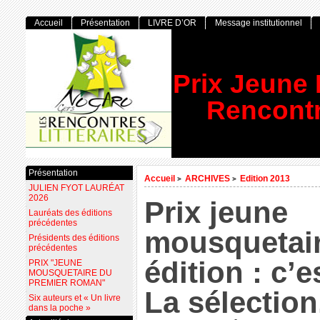
Accueil
Présentation
LIVRE D’OR
Message institutionnel
Prix Jeune
Rencontr
Présentation
Accueil
ARCHIVES
Edition 2013
>
>
JULIEN FYOT LAURÉAT
2026
Prix jeune
Lauréats des éditions
précédentes
mousquetai
Présidents des éditions
précédentes
édition : c’es
PRIX "JEUNE
MOUSQUETAIRE DU
PREMIER ROMAN"
La sélection.
Six auteurs et « Un livre
dans la poche »