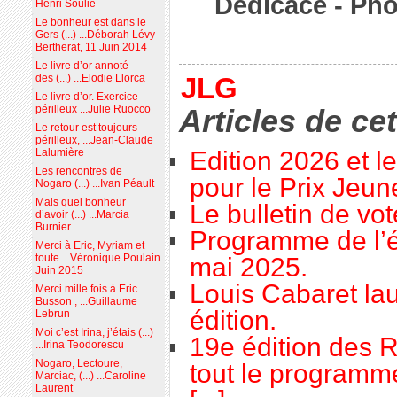
Dédicace - Pho
Henri Soulié
Le bonheur est dans le
Gers (...) ...Déborah Lévy-
Bertherat, 11 Juin 2014
Le livre d’or annoté
JLG
des (...) ...Elodie Llorca
Le livre d’or. Exercice
Articles de ce
périlleux ...Julie Ruocco
Le retour est toujours
périlleux, ...Jean-Claude
Edition 2026 et l
Lalumière
Les rencontres de
pour le Prix Jeu
Nogaro (...) ...Ivan Péault
Mais quel bonheur
Le bulletin de vo
d’avoir (...) ...Marcia
Burnier
Programme de l’é
Merci à Eric, Myriam et
toute ...Véronique Poulain
mai 2025.
Juin 2015
Louis Cabaret lau
Merci mille fois à Eric
Busson , ...Guillaume
édition.
Lebrun
Moi c’est Irina, j’étais (...)
19e édition des R
...Irina Teodorescu
Nogaro, Lectoure,
tout le programme
Marciac, (...) ...Caroline
Laurent