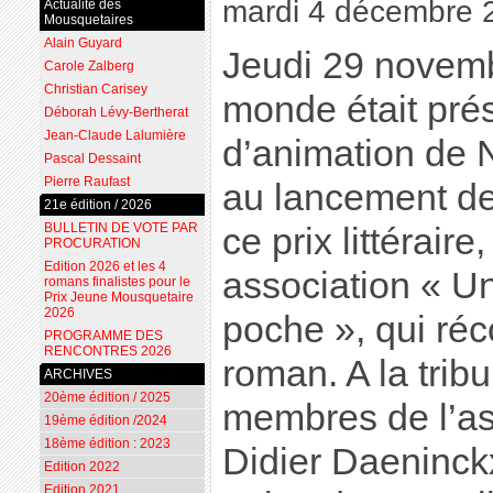
mardi 4 décembre 
Actualité des
Mousquetaires
Alain Guyard
Jeudi 29 novem
Carole Zalberg
Christian Carisey
monde était prés
Déborah Lévy-Bertherat
Jean-Claude Lalumière
d’animation de N
Pascal Dessaint
Pierre Raufast
au lancement de
21e édition / 2026
BULLETIN DE VOTE PAR
ce prix littéraire
PROCURATION
Edition 2026 et les 4
association « Un
romans finalistes pour le
Prix Jeune Mousquetaire
2026
poche », qui ré
PROGRAMME DES
RENCONTRES 2026
roman. A la trib
ARCHIVES
20ème édition / 2025
membres de l’ass
19ème édition /2024
18ème édition : 2023
Didier Daeninck
Edition 2022
Edition 2021