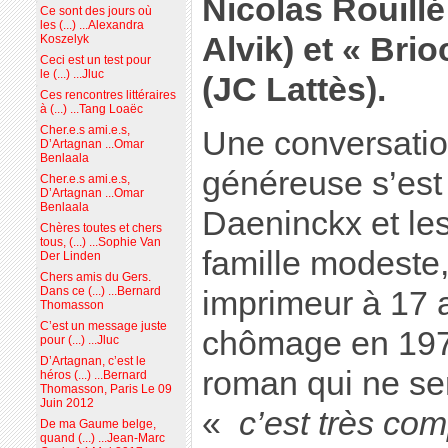
Nicolas Rouill
Ce sont des jours où
les (...) ...Alexandra
Alvik) et « Bri
Koszelyk
Ceci est un test pour
le (...) ...Jluc
(JC Lattès).
Ces rencontres littéraires
à (...) ...Tang Loaëc
Cher.e.s ami.e.s,
Une conversatio
D’Artagnan ...Omar
Benlaala
généreuse s’est
Cher.e.s ami.e.s,
D’Artagnan ...Omar
Benlaala
Daeninckx et les
Chères toutes et chers
tous, (...) ...Sophie Van
famille modeste, 
Der Linden
Chers amis du Gers.
Dans ce (...) ...Bernard
imprimeur à 17 a
Thomasson
C’est un message juste
chômage en 1977
pour (...) ...Jluc
D’Artagnan, c’est le
roman qui ne se
héros (...) ...Bernard
Thomasson, Paris Le 09
Juin 2012
«
c’est très com
De ma Gaume belge,
quand (...) ...Jean-Marc