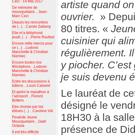
artiste quand on
Ceci - 14 Mai 2017
De mémoire de
mousquetaire... Jean-
ouvrier.
» Depuis
Marc Ceci
Depuis les rencontres
80 titres. «
Jeune
de (...) ...Carole Zalberg
Elle m’a téléphoné
jeudi, (...) ...Pierre Raufast
cuisinier qui ali
Encore mille mercis pour
ce (...) ...Ludovic
régulièrement. Il
Manchette & Christian
Niemiec
y piocher. C’est
Encore toutes nos
félicitations ...Ludovic
Manchette & Christian
je suis devenu é
Niemiec
Entre les discussions à
bâtons ...Louis Cabaret
Le lauréat de ce
Et après le marathon à
l’aéroport ...Florent
Bottero
désigné le vend
Etre choisie par les
élèves (...) ...Caroline Vié
18H30 à la salle
Finaliste Jeune
Mousquetaire ...Gaël
Octavia
présence de Did
Il est très difficile