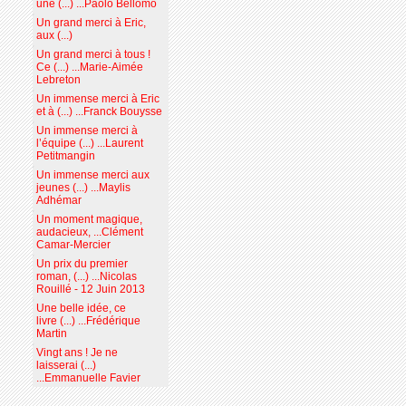
une (...) ...Paolo Bellomo
Un grand merci à Eric,
aux (...)
Un grand merci à tous !
Ce (...) ...Marie-Aimée
Lebreton
Un immense merci à Eric
et à (...) ...Franck Bouysse
Un immense merci à
l’équipe (...) ...Laurent
Petitmangin
Un immense merci aux
jeunes (...) ...Maylis
Adhémar
Un moment magique,
audacieux, ...Clément
Camar-Mercier
Un prix du premier
roman, (...) ...Nicolas
Rouillé - 12 Juin 2013
Une belle idée, ce
livre (...) ...Frédérique
Martin
Vingt ans ! Je ne
laisserai (...)
...Emmanuelle Favier