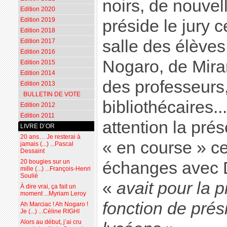
noirs, de nouvel
Edition 2020
Edition 2019
préside le jury 
Edition 2018
salle des élèves
Edition 2017
Edition 2016
Nogaro, de Mir
Edition 2015
Edition 2014
des professeurs,
Edition 2013
BULLETIN DE VOTE
bibliothécaires..
Edition 2012
Edition 2011
attention la prés
LIVRE D’OR
20 ans… Je resterai à
« en course » ce
jamais (...) ...Pascal
Dessaint
20 bougies sur un
échanges avec D
mille (...) ...François-Henri
Soulié
«
avait pour la p
À dire vrai, ça fait un
moment ...Myriam Leroy
fonction de prés
Ah Marciac ! Ah Nogaro !
Je (...) ...Céline RIGHI
Alors au début, j’ai cru