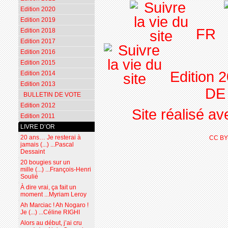
Edition 2020
Edition 2019
FR
Edition 2018
Edition 2017
Edition 2016
Edition 2015
Edition 
Edition 2014
Edition 2013
DE
BULLETIN DE VOTE
Edition 2012
Site réalisé a
Edition 2011
LIVRE D’OR
20 ans… Je resterai à
CC BY
jamais (...) ...Pascal
Dessaint
20 bougies sur un
mille (...) ...François-Henri
Soulié
À dire vrai, ça fait un
moment ...Myriam Leroy
Ah Marciac ! Ah Nogaro !
Je (...) ...Céline RIGHI
Alors au début, j’ai cru