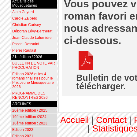
Vous pouvez vo
Actualité des
Mousquetaires
Alain Guyard
roman favori e
Carole Zalberg
nous adressant
Christian Carisey
Déborah Lévy-Bertherat
ci-dessous.
Jean-Claude Lalumière
Pascal Dessaint
Pierre Raufast
21e édition / 2026
BULLETIN DE VOTE PAR
PROCURATION
Edition 2026 et les 4
Bulletin de vo
romans finalistes pour le
Prix Jeune Mousquetaire
télécharger.
2026
PROGRAMME DES
RENCONTRES 2026
ARCHIVES
20ème édition / 2025
19ème édition /2024
Accueil
|
Contact
|
18ème édition : 2023
|
Statistiques
Edition 2022
Edition 2021