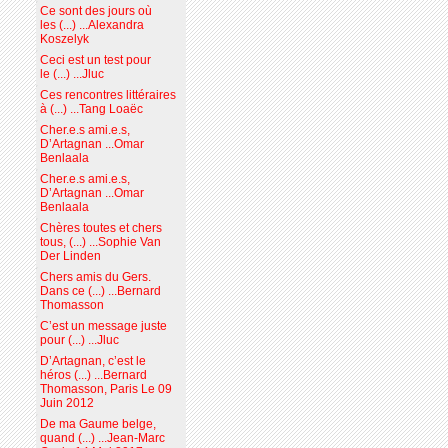
Ce sont des jours où
les (...) ...Alexandra
Koszelyk
Ceci est un test pour
le (...) ...Jluc
Ces rencontres littéraires
à (...) ...Tang Loaëc
Cher.e.s ami.e.s,
D’Artagnan ...Omar
Benlaala
Cher.e.s ami.e.s,
D’Artagnan ...Omar
Benlaala
Chères toutes et chers
tous, (...) ...Sophie Van
Der Linden
Chers amis du Gers.
Dans ce (...) ...Bernard
Thomasson
C’est un message juste
pour (...) ...Jluc
D’Artagnan, c’est le
héros (...) ...Bernard
Thomasson, Paris Le 09
Juin 2012
De ma Gaume belge,
quand (...) ...Jean-Marc