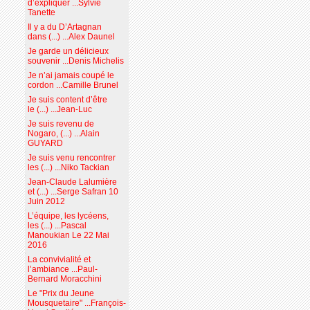
d’expliquer ...Sylvie
Tanette
Il y a du D’Artagnan
dans (...) ...Alex Daunel
Je garde un délicieux
souvenir ...Denis Michelis
Je n’ai jamais coupé le
cordon ...Camille Brunel
Je suis content d’être
le (...) ...Jean-Luc
Je suis revenu de
Nogaro, (...) ...Alain
GUYARD
Je suis venu rencontrer
les (...) ...Niko Tackian
Jean-Claude Lalumière
et (...) ...Serge Safran 10
Juin 2012
L’équipe, les lycéens,
les (...) ...Pascal
Manoukian Le 22 Mai
2016
La convivialité et
l’ambiance ...Paul-
Bernard Moracchini
Le "Prix du Jeune
Mousquetaire" ...François-