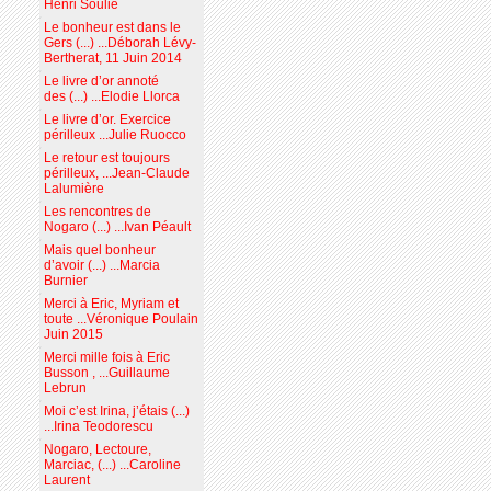
Henri Soulié
Le bonheur est dans le
Gers (...) ...Déborah Lévy-
Bertherat, 11 Juin 2014
Le livre d’or annoté
des (...) ...Elodie Llorca
Le livre d’or. Exercice
périlleux ...Julie Ruocco
Le retour est toujours
périlleux, ...Jean-Claude
Lalumière
Les rencontres de
Nogaro (...) ...Ivan Péault
Mais quel bonheur
d’avoir (...) ...Marcia
Burnier
Merci à Eric, Myriam et
toute ...Véronique Poulain
Juin 2015
Merci mille fois à Eric
Busson , ...Guillaume
Lebrun
Moi c’est Irina, j’étais (...)
...Irina Teodorescu
Nogaro, Lectoure,
Marciac, (...) ...Caroline
Laurent