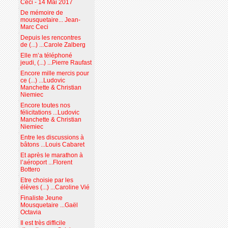
Ceci - 14 Mai 2017
De mémoire de
mousquetaire... Jean-
Marc Ceci
Depuis les rencontres
de (...) ...Carole Zalberg
Elle m’a téléphoné
jeudi, (...) ...Pierre Raufast
Encore mille mercis pour
ce (...) ...Ludovic
Manchette & Christian
Niemiec
Encore toutes nos
félicitations ...Ludovic
Manchette & Christian
Niemiec
Entre les discussions à
bâtons ...Louis Cabaret
Et après le marathon à
l’aéroport ...Florent
Bottero
Etre choisie par les
élèves (...) ...Caroline Vié
Finaliste Jeune
Mousquetaire ...Gaël
Octavia
Il est très difficile