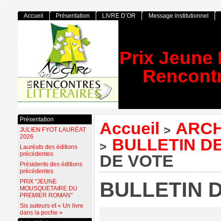
Accueil
Présentation
LIVRE D’OR
Message institutionnel
Prix Jeune
Rencontr
Présentation
Accueil
ARCH
>
JULIEN FYOT LAURÉAT
2026
BULLETIN D
>
Lauréats des éditions
précédentes
DE VOTE
Présidents des éditions
précédentes
PRIX "JEUNE
BULLETIN 
MOUSQUETAIRE DU
PREMIER ROMAN"
Six auteurs et « Un livre
dans la poche »