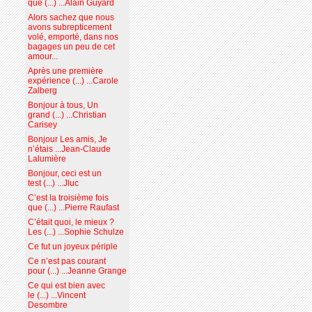
que (...) ...Alain Guyard
Alors sachez que nous
avons subrepticement
volé, emporté, dans nos
bagages un peu de cet
amour...
Après une première
expérience (...) ...Carole
Zalberg
Bonjour à tous, Un
grand (...) ...Christian
Carisey
Bonjour Les amis, Je
n’étais ...Jean-Claude
Lalumière
Bonjour, ceci est un
test (...) ...Jluc
C’est la troisième fois
que (...) ...Pierre Raufast
C’était quoi, le mieux ?
Les (...) ...Sophie Schulze
Ce fut un joyeux périple
Ce n’est pas courant
pour (...) ...Jeanne Grange
Ce qui est bien avec
le (...) ...Vincent
Desombre