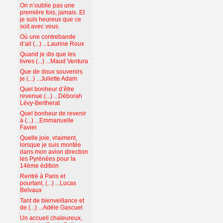
On n’oublie pas une
première fois, jamais. Et
je suis heureux que ce
soit avec vous.
Où une contrebande
d’ail (...) ...Laurine Roux
Quand je dis que les
livres (...) ...Maud Ventura
Que de doux souvenirs
je (...) ...Juliette Adam
Quel bonheur d’être
revenue (...) ...Déborah
Lévy-Bertherat
Quel bonheur de revenir
à (...) ...Emmanuelle
Favier
Quelle joie, vraiment,
lorsque je suis montée
dans mon avion direction
les Pyrénées pour la
14ème édition
Rentré à Paris et
pourtant, (...) ...Lucas
Belvaux
Tant de bienveillance et
de (...) ...Adèle Gascuel
Un accueil chaleureux,