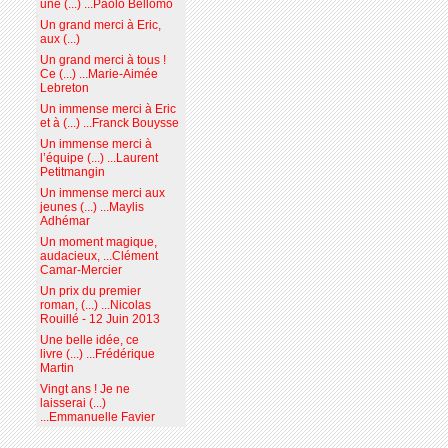
une (...) ...Paolo Bellomo
Un grand merci à Eric,
aux (...)
Un grand merci à tous !
Ce (...) ...Marie-Aimée
Lebreton
Un immense merci à Eric
et à (...) ...Franck Bouysse
Un immense merci à
l’équipe (...) ...Laurent
Petitmangin
Un immense merci aux
jeunes (...) ...Maylis
Adhémar
Un moment magique,
audacieux, ...Clément
Camar-Mercier
Un prix du premier
roman, (...) ...Nicolas
Rouillé - 12 Juin 2013
Une belle idée, ce
livre (...) ...Frédérique
Martin
Vingt ans ! Je ne
laisserai (...)
...Emmanuelle Favier