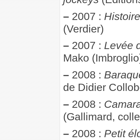
–
2007 :
Histoir
(Verdier)
–
2007 :
Levée 
Mako (Imbroglio
–
2008 :
Baraqu
de Didier Collob
–
2008 :
Camara
(Gallimard, coll
–
2008 :
Petit él