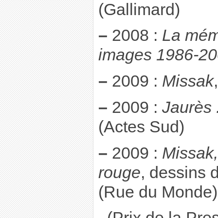
(Gallimard)
–
2008 :
La mémo
images 1986-2
–
2009 :
Missak
–
2009 :
Jaurès 
(Actes Sud)
–
2009 :
Missak, 
rouge
, dessins 
(Rue du Monde)
, (Prix de la Pr