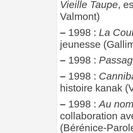
Vieille Taupe
, e
Valmont)
–
1998 :
La Coul
jeunesse (Galli
–
1998 :
Passage
–
1998 :
Cannib
histoire kanak (
–
1998 :
Au nom 
collaboration av
(Bérénice-Parol