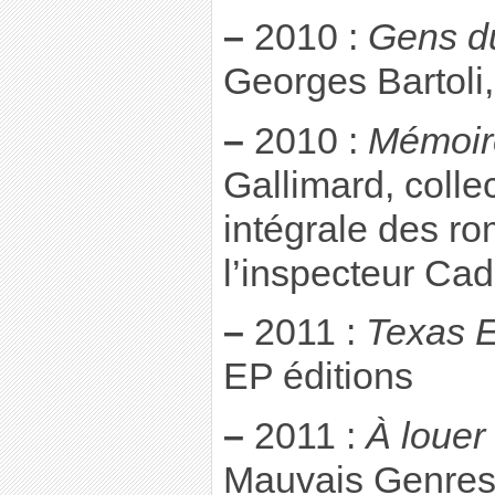
–
2010 :
Gens du
Georges Bartoli,
–
2010 :
Mémoir
Gallimard, colle
intégrale des r
l’inspecteur Cad
–
2011 :
Texas E
EP éditions
–
2011 :
À louer
Mauvais Genre