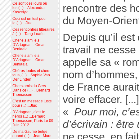
Ce sont des jours où
rencontre des 
les (...) ...Alexandra
Koszelyk
du Moyen-Orient
Ceci est un test pour
le (...) ...Jluc
Ces rencontres littéraires
Depuis qu’il est
à (...) ...Tang Loaëc
Cher.e.s ami.e.s,
D’Artagnan ...Omar
travail ne cesse 
Benlaala
Cher.e.s ami.e.s,
appelle sa « rom
D’Artagnan ...Omar
Benlaala
Chères toutes et chers
nom d’hommes, de
tous, (...) ...Sophie Van
Der Linden
de France aurait
Chers amis du Gers.
Dans ce (...) ...Bernard
Thomasson
voire effacer. [...
C’est un message juste
pour (...) ...Jluc
«
Pour moi, c’e
D’Artagnan, c’est le
héros (...) ...Bernard
d’écrivain : êtr
Thomasson, Paris Le 09
Juin 2012
De ma Gaume belge,
ne cesse, en fait
quand (...) ...Jean-Marc