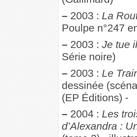
–
2003 :
La Rou
Poulpe n°247 en
–
2003 :
Je tue i
Série noire)
–
2003 :
Le Trai
dessinée (scéna
(EP Éditions) -
–
2004 :
Les tro
d’Alexandra : Un