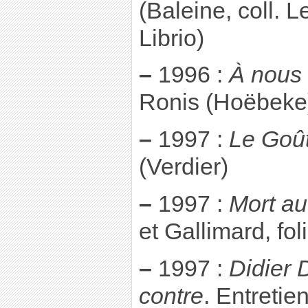
(Baleine, coll. 
Librio)
–
1996 :
À nous 
Ronis (Hoëbek
–
1997 :
Le Goût
(Verdier)
–
1997 :
Mort au
et Gallimard, fol
–
1997 :
Didier 
contre
. Entretie