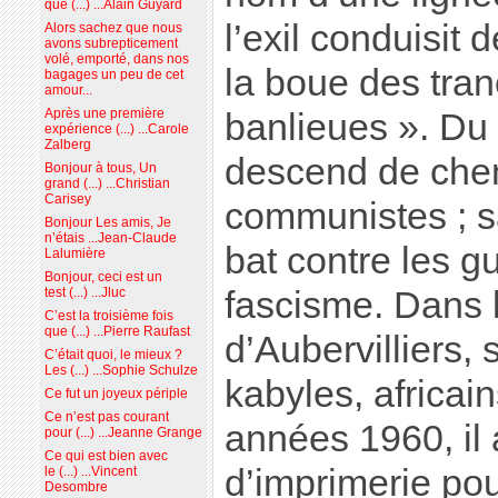
que (...) ...Alain Guyard
l’exil conduisit
Alors sachez que nous
avons subrepticement
volé, emporté, dans nos
la boue des tra
bagages un peu de cet
amour...
Après une première
banlieues ». Du 
expérience (...) ...Carole
Zalberg
descend de chem
Bonjour à tous, Un
grand (...) ...Christian
Carisey
communistes ; 
Bonjour Les amis, Je
n’étais ...Jean-Claude
bat contre les gu
Lalumière
Bonjour, ceci est un
fascisme. Dans 
test (...) ...Jluc
C’est la troisième fois
que (...) ...Pierre Raufast
d’Aubervilliers,
C’était quoi, le mieux ?
Les (...) ...Sophie Schulze
kabyles, africai
Ce fut un joyeux périple
Ce n’est pas courant
années 1960, il
pour (...) ...Jeanne Grange
Ce qui est bien avec
d’imprimerie pour
le (...) ...Vincent
Desombre