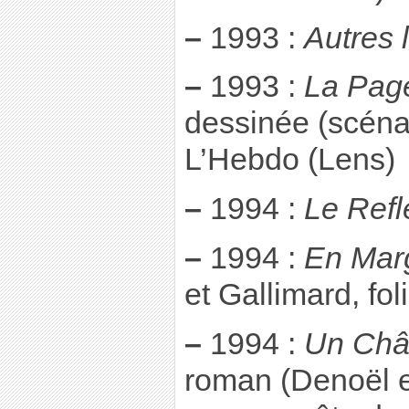
–
1993 :
Autres 
–
1993 :
La Pag
dessinée (scéna
L’Hebdo (Lens)
–
1994 :
Le Refl
–
1994 :
En Mar
et Gallimard, fol
–
1994 :
Un Châ
roman (Denoël et