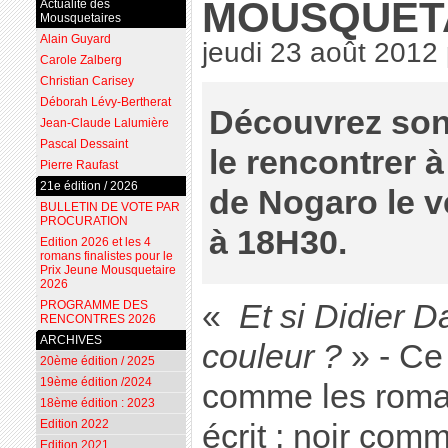
MOUSQUETA
Actualité des
Mousquetaires
Alain Guyard
jeudi 23 août 2012
Carole Zalberg
Christian Carisey
Déborah Lévy-Bertherat
Découvrez son 
Jean-Claude Lalumière
Pascal Dessaint
le rencontrer à
Pierre Raufast
21e édition / 2026
de Nogaro le v
BULLETIN DE VOTE PAR
PROCURATION
à 18H30.
Edition 2026 et les 4
romans finalistes pour le
Prix Jeune Mousquetaire
2026
PROGRAMME DES
«
Et si Didier D
RENCONTRES 2026
ARCHIVES
couleur ?
» - Ce 
20ème édition / 2025
19ème édition /2024
comme les romans
18ème édition : 2023
Edition 2022
écrit ; noir comm
Edition 2021