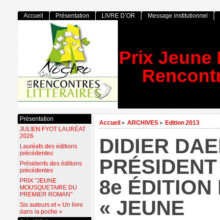
Accueil
Présentation
LIVRE D’OR
Message institutionnel
Prix Jeune
Rencontr
Présentation
Accueil
ARCHIVES
Edition 2013
>
>
JULIEN FYOT LAURÉAT
2026
DIDIER DAE
Lauréats des éditions
précédentes
PRÉSIDENT
Présidents des éditions
précédentes
8e ÉDITION
PRIX "JEUNE
MOUSQUETAIRE DU
PREMIER ROMAN"
« JEUNE
Six auteurs et « Un livre
dans la poche »