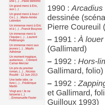
une (...) ...Paolo Bellomo
1990 :
Arcadius
Un grand merci à Eric,
aux (...)
Un grand merci à tous !
dessinée (scéna
Ce (...) ...Marie-Aimée
Lebreton
Pierre Coureuil
Un immense merci à Eric
et à (...) ...Franck Bouysse
Un immense merci à
–
1991 :
À louer
l’équipe (...) ...Laurent
Petitmangin
Un immense merci aux
(Gallimard)
jeunes (...) ...Maylis
Adhémar
Un moment magique,
–
1992 :
Hors-li
audacieux, ...Clément
Camar-Mercier
Gallimard, folio)
Un prix du premier
roman, (...) ...Nicolas
Rouillé - 12 Juin 2013
Une belle idée, ce
–
1992 :
Zapping
livre (...) ...Frédérique
Martin
et Gallimard, fol
Vingt ans ! Je ne
laisserai (...)
...Emmanuelle Favier
Guilloux 1993)