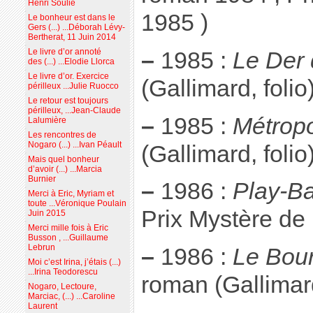
Henri Soulié
1985 )
Le bonheur est dans le
Gers (...) ...Déborah Lévy-
Bertherat, 11 Juin 2014
Le livre d’or annoté
–
1985 :
Le Der 
des (...) ...Elodie Llorca
Le livre d’or. Exercice
(Gallimard, folio
périlleux ...Julie Ruocco
Le retour est toujours
périlleux, ...Jean-Claude
–
1985 :
Métropo
Lalumière
Les rencontres de
Nogaro (...) ...Ivan Péault
(Gallimard, folio
Mais quel bonheur
d’avoir (...) ...Marcia
Burnier
–
1986 :
Play-B
Merci à Eric, Myriam et
toute ...Véronique Poulain
Prix Mystère de 
Juin 2015
Merci mille fois à Eric
Busson , ...Guillaume
Lebrun
–
1986 :
Le Bour
Moi c’est Irina, j’étais (...)
...Irina Teodorescu
roman (Gallimard
Nogaro, Lectoure,
Marciac, (...) ...Caroline
Laurent