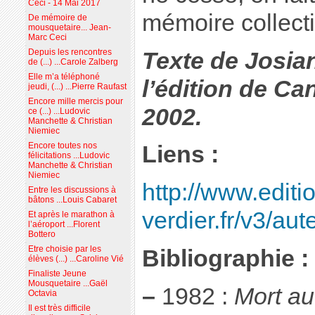
Ceci - 14 Mai 2017
mémoire collecti
De mémoire de
mousquetaire... Jean-
Marc Ceci
Depuis les rencontres
Texte de Josi
de (...) ...Carole Zalberg
Elle m’a téléphoné
l’édition de Ca
jeudi, (...) ...Pierre Raufast
Encore mille mercis pour
2002.
ce (...) ...Ludovic
Manchette & Christian
Niemiec
Encore toutes nos
Liens :
félicitations ...Ludovic
Manchette & Christian
Niemiec
http://www.editi
Entre les discussions à
bâtons ...Louis Cabaret
verdier.fr/v3/au
Et après le marathon à
l’aéroport ...Florent
Bottero
Etre choisie par les
Bibliographie :
élèves (...) ...Caroline Vié
Finaliste Jeune
Mousquetaire ...Gaël
–
1982 :
Mort au
Octavia
Il est très difficile