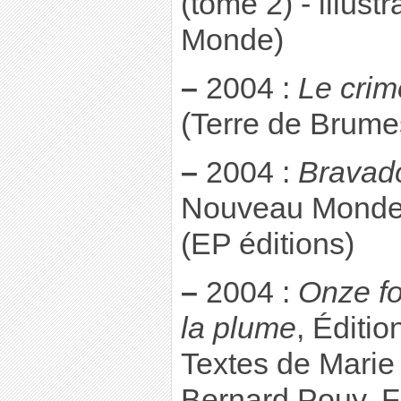
(tome 2) - illust
Monde)
–
2004 :
Le crim
(Terre de Brume
–
2004 :
Bravad
Nouveau Monde,
(EP éditions)
–
2004 :
Onze foi
la plume
, Éditio
Textes de Marie
Bernard Pouy, Fr