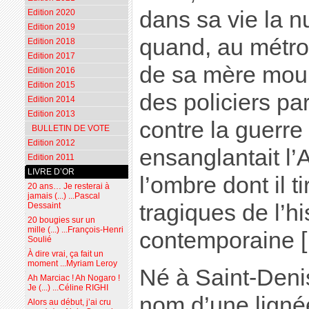
dans sa vie la nu
Edition 2020
Edition 2019
quand, au métr
Edition 2018
Edition 2017
de sa mère mour
Edition 2016
Edition 2015
des policiers pa
Edition 2014
Edition 2013
contre la guerre
BULLETIN DE VOTE
Edition 2012
ensanglantait l’
Edition 2011
LIVRE D’OR
l’ombre dont il 
20 ans… Je resterai à
jamais (...) ...Pascal
tragiques de l’hi
Dessaint
20 bougies sur un
mille (...) ...François-Henri
contemporaine [.
Soulié
À dire vrai, ça fait un
moment ...Myriam Leroy
Né à Saint-Denis
Ah Marciac ! Ah Nogaro !
Je (...) ...Céline RIGHI
nom d’une ligné
Alors au début, j’ai cru