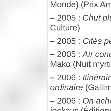
Monde) (Prix Am
–
2005 :
Chut pl
Culture)
–
2005 :
Cités p
–
2005 :
Air con
Mako (Nuit myrt
–
2006 :
Itinérai
ordinaire
(Gallim
–
2006 :
On achè
jockeys
(Édition