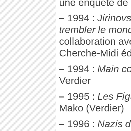
une enquête de
–
1994 :
Jirinovs
trembler le mon
collaboration av
Cherche-Midi éd
–
1994 :
Main c
Verdier
–
1995 :
Les Fig
Mako (Verdier)
–
1996 :
Nazis d