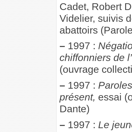
Cadet, Robert D
Videlier, suivis 
abattoirs (Paro
–
1997 :
Négatio
chiffonniers de l
(ouvrage collecti
–
1997 :
Paroles
présent,
essai (o
Dante)
–
1997 :
Le jeun