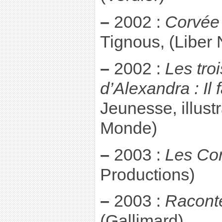
–
2002 :
Corvée 
Tignous, (Liber 
–
2002 :
Les tro
d’Alexandra : Il 
Jeunesse, illust
Monde)
–
2003 :
Les Cor
Productions)
–
2003 :
Raconte
(Gallimard)