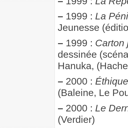
–
1999 :
La Rep
–
1999 :
La Péni
Jeunesse (éditi
–
1999 :
Carton 
dessinée (scéna
Hanuka, (Hache
–
2000 :
Éthique
(Baleine, Le Po
–
2000 :
Le Dern
(Verdier)