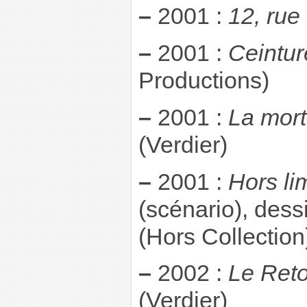
–
2001 :
12, rue
–
2001 :
Ceintur
Productions)
–
2001 :
La mort
(Verdier)
–
2001 :
Hors li
(scénario), des
(Hors Collectio
–
2002 :
Le Reto
(Verdier)