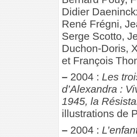
Didier Daeninck
René Frégni, Je
Serge Scotto, J
Duchon-Doris, X
et François Th
–
2004 :
Les tro
d’Alexandra : Viv
1945, la Résist
illustrations de
–
2004 :
L’enfan