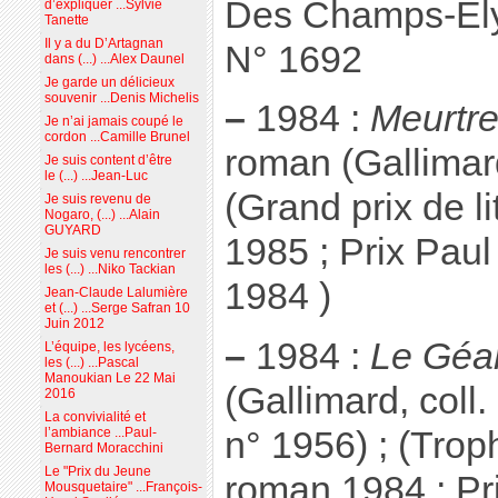
Des Champs-Ely
d’expliquer ...Sylvie
Tanette
Il y a du D’Artagnan
N° 1692
dans (...) ...Alex Daunel
Je garde un délicieux
souvenir ...Denis Michelis
–
1984 :
Meurtr
Je n’ai jamais coupé le
cordon ...Camille Brunel
roman (Gallimard,
Je suis content d’être
le (...) ...Jean-Luc
(Grand prix de li
Je suis revenu de
Nogaro, (...) ...Alain
GUYARD
1985 ; Prix Paul
Je suis venu rencontrer
les (...) ...Niko Tackian
1984 )
Jean-Claude Lalumière
et (...) ...Serge Safran 10
Juin 2012
–
1984 :
Le Géa
L’équipe, les lycéens,
les (...) ...Pascal
Manoukian Le 22 Mai
(Gallimard, coll.
2016
La convivialité et
n° 1956) ; (Trop
l’ambiance ...Paul-
Bernard Moracchini
Le "Prix du Jeune
roman 1984 ; Pr
Mousquetaire" ...François-