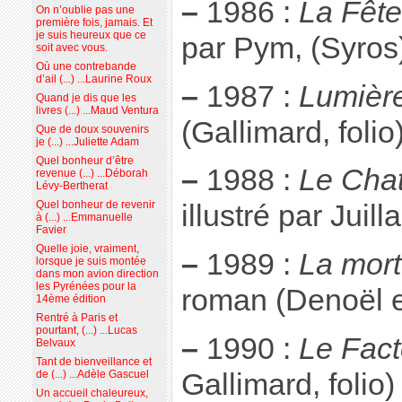
–
1986 :
La Fêt
On n’oublie pas une
première fois, jamais. Et
je suis heureux que ce
par Pym, (Syros
soit avec vous.
Où une contrebande
d’ail (...) ...Laurine Roux
–
1987 :
Lumière
Quand je dis que les
livres (...) ...Maud Ventura
(Gallimard, folio
Que de doux souvenirs
je (...) ...Juliette Adam
Quel bonheur d’être
–
1988 :
Le Chat
revenue (...) ...Déborah
Lévy-Bertherat
Quel bonheur de revenir
illustré par Juill
à (...) ...Emmanuelle
Favier
Quelle joie, vraiment,
–
1989 :
La mort
lorsque je suis montée
dans mon avion direction
les Pyrénées pour la
roman (Denoël et
14ème édition
Rentré à Paris et
pourtant, (...) ...Lucas
–
1990 :
Le Fact
Belvaux
Tant de bienveillance et
Gallimard, folio)
de (...) ...Adèle Gascuel
Un accueil chaleureux,