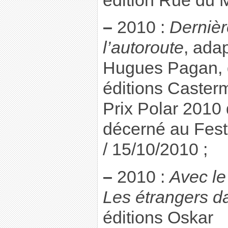
édition Rue du
–
2010 :
Dernièr
l’autoroute
, adap
Hugues Pagan, 
éditions Caster
Prix Polar 2010
décerné au Fest
/ 15/10/2010 ;
–
2010 :
Avec le
Les étrangers d
éditions Oskar