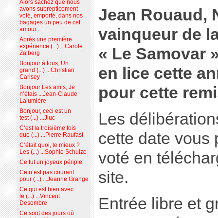
Alors sachez que nous
avons subrepticement
Jean Rouaud, N
volé, emporté, dans nos
bagages un peu de cet
vainqueur de l
amour...
Après une première
expérience (...) ...Carole
« Le Samovar 
Zalberg
Bonjour à tous, Un
en lice cette a
grand (...) ...Christian
Carisey
pour cette remi
Bonjour Les amis, Je
n’étais ...Jean-Claude
Lalumière
Bonjour, ceci est un
Les délibération
test (...) ...Jluc
C’est la troisième fois
cette date vous
que (...) ...Pierre Raufast
C’était quoi, le mieux ?
Les (...) ...Sophie Schulze
voté en télécharg
Ce fut un joyeux périple
site.
Ce n’est pas courant
pour (...) ...Jeanne Grange
Ce qui est bien avec
le (...) ...Vincent
Entrée libre et g
Desombre
Ce sont des jours où