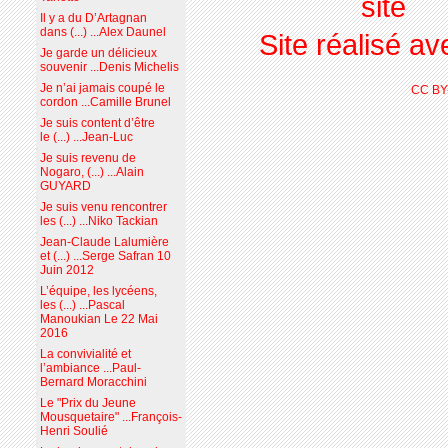
Il y a du D’Artagnan
dans (...) ...Alex Daunel
Site réalisé a
Je garde un délicieux
souvenir ...Denis Michelis
Je n’ai jamais coupé le
CC BY
cordon ...Camille Brunel
Je suis content d’être
le (...) ...Jean-Luc
Je suis revenu de
Nogaro, (...) ...Alain
GUYARD
Je suis venu rencontrer
les (...) ...Niko Tackian
Jean-Claude Lalumière
et (...) ...Serge Safran 10
Juin 2012
L’équipe, les lycéens,
les (...) ...Pascal
Manoukian Le 22 Mai
2016
La convivialité et
l’ambiance ...Paul-
Bernard Moracchini
Le "Prix du Jeune
Mousquetaire" ...François-
Henri Soulié