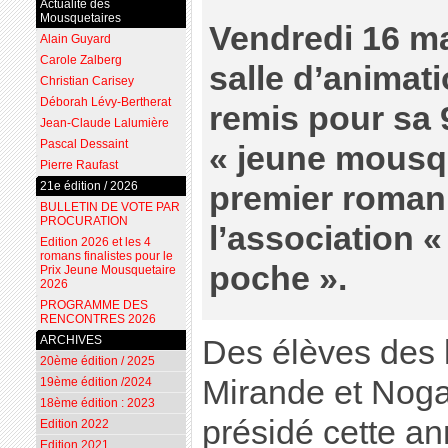
Actualité des
Mousquetaires
Vendredi 16 ma
Alain Guyard
Carole Zalberg
salle d’animat
Christian Carisey
Déborah Lévy-Bertherat
remis pour sa 
Jean-Claude Lalumière
Pascal Dessaint
« jeune mousq
Pierre Raufast
21e édition / 2026
premier roman 
BULLETIN DE VOTE PAR
PROCURATION
l’association «
Edition 2026 et les 4
romans finalistes pour le
poche ».
Prix Jeune Mousquetaire
2026
PROGRAMME DES
RENCONTRES 2026
ARCHIVES
Des élèves des
20ème édition / 2025
Mirande et Nogar
19ème édition /2024
18ème édition : 2023
présidé cette an
Edition 2022
Edition 2021