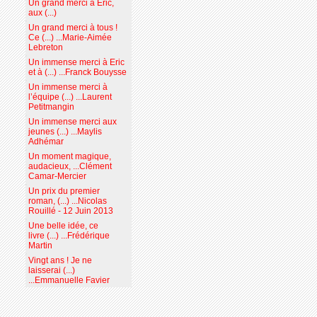
Un grand merci à Eric,
aux (...)
Un grand merci à tous !
Ce (...) ...Marie-Aimée
Lebreton
Un immense merci à Eric
et à (...) ...Franck Bouysse
Un immense merci à
l’équipe (...) ...Laurent
Petitmangin
Un immense merci aux
jeunes (...) ...Maylis
Adhémar
Un moment magique,
audacieux, ...Clément
Camar-Mercier
Un prix du premier
roman, (...) ...Nicolas
Rouillé - 12 Juin 2013
Une belle idée, ce
livre (...) ...Frédérique
Martin
Vingt ans ! Je ne
laisserai (...)
...Emmanuelle Favier