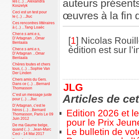
auteurs présent
les (...) ...Alexandra
Koszelyk
œuvres à la fin 
Ceci est un test pour
le (...) ...Jluc
Ces rencontres littéraires
à (...) ...Tang Loaëc
Cher.e.s ami.e.s,
[
1
]
Nicolas Rouil
D’Artagnan ...Omar
Benlaala
édition est sur l’
Cher.e.s ami.e.s,
D’Artagnan ...Omar
Benlaala
Chères toutes et chers
tous, (...) ...Sophie Van
Der Linden
Chers amis du Gers.
Dans ce (...) ...Bernard
JLG
Thomasson
C’est un message juste
Articles de ce
pour (...) ...Jluc
D’Artagnan, c’est le
héros (...) ...Bernard
Edition 2026 et l
Thomasson, Paris Le 09
Juin 2012
pour le Prix Jeu
De ma Gaume belge,
Le bulletin de vo
quand (...) ...Jean-Marc
Ceci - 14 Mai 2017