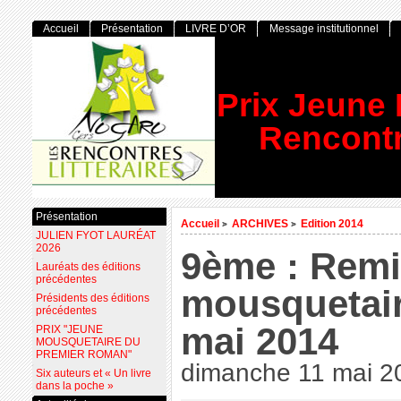
Accueil
Présentation
LIVRE D’OR
Message institutionnel
Prix Jeune
Rencontr
Présentation
Accueil
ARCHIVES
Edition 2014
>
>
JULIEN FYOT LAURÉAT
2026
9ème : Remi
Lauréats des éditions
précédentes
mousquetair
Présidents des éditions
précédentes
mai 2014
PRIX "JEUNE
MOUSQUETAIRE DU
PREMIER ROMAN"
dimanche 11 mai 2
Six auteurs et « Un livre
dans la poche »