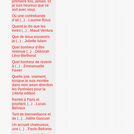
première fois, jamais. Et
je suis heureux que ce
soit avec vous.
Où une contrebande
d’ail (...) ...Laurine Roux
Quand je dis que les
livres (...) ...Maud Ventura
Que de doux souvenirs
je (...) ...Juliette Adam
Quel bonheur d’être
revenue (...) ...Déborah
Lévy-Bertherat
Quel bonheur de revenir
à (...) ...Emmanuelle
Favier
Quelle joie, vraiment,
lorsque je suis montée
dans mon avion direction
les Pyrénées pour la
14ème édition
Rentré à Paris et
pourtant, (...) ...Lucas
Belvaux
Tant de bienveillance et
de (...) ...Adèle Gascuel
Un accueil chaleureux,
une (...) ...Paolo Bellomo