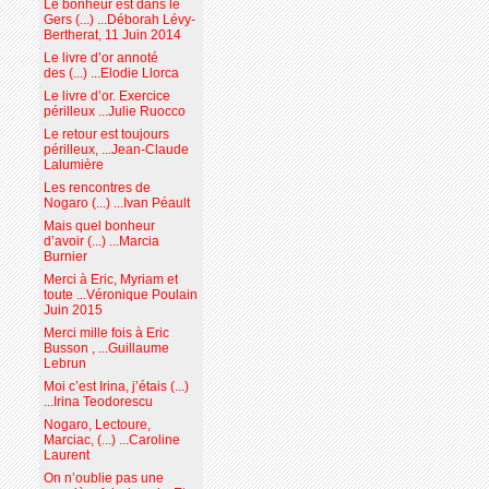
Le bonheur est dans le
Gers (...) ...Déborah Lévy-
Bertherat, 11 Juin 2014
Le livre d’or annoté
des (...) ...Elodie Llorca
Le livre d’or. Exercice
périlleux ...Julie Ruocco
Le retour est toujours
périlleux, ...Jean-Claude
Lalumière
Les rencontres de
Nogaro (...) ...Ivan Péault
Mais quel bonheur
d’avoir (...) ...Marcia
Burnier
Merci à Eric, Myriam et
toute ...Véronique Poulain
Juin 2015
Merci mille fois à Eric
Busson , ...Guillaume
Lebrun
Moi c’est Irina, j’étais (...)
...Irina Teodorescu
Nogaro, Lectoure,
Marciac, (...) ...Caroline
Laurent
On n’oublie pas une