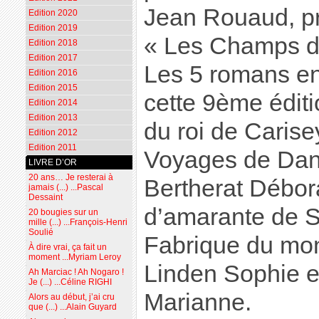
Jean Rouaud, pr
Edition 2020
Edition 2019
« Les Champs d
Edition 2018
Edition 2017
Les 5 romans en
Edition 2016
Edition 2015
cette 9ème éditi
Edition 2014
Edition 2013
du roi de Carise
Edition 2012
Edition 2011
Voyages de Dani
LIVRE D’OR
20 ans… Je resterai à
Bertherat Débor
jamais (...) ...Pascal
Dessaint
d’amarante de Sa
20 bougies sur un
mille (...) ...François-Henri
Soulié
Fabrique du mo
À dire vrai, ça fait un
moment ...Myriam Leroy
Linden Sophie e
Ah Marciac ! Ah Nogaro !
Je (...) ...Céline RIGHI
Marianne.
Alors au début, j’ai cru
que (...) ...Alain Guyard