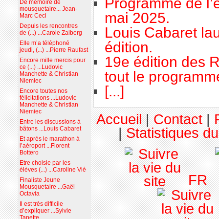
Programme de l’é
De mémoire de
mousquetaire... Jean-
mai 2025.
Marc Ceci
Depuis les rencontres
Louis Cabaret lau
de (...) ...Carole Zalberg
édition.
Elle m’a téléphoné
jeudi, (...) ...Pierre Raufast
19e édition des R
Encore mille mercis pour
ce (...) ...Ludovic
tout le programme
Manchette & Christian
Niemiec
[...]
Encore toutes nos
félicitations ...Ludovic
Manchette & Christian
Niemiec
Accueil
|
Contact
|
Entre les discussions à
|
Statistiques du
bâtons ...Louis Cabaret
Et après le marathon à
l’aéroport ...Florent
Bottero
Etre choisie par les
élèves (...) ...Caroline Vié
FR
Finaliste Jeune
Mousquetaire ...Gaël
Octavia
Il est très difficile
d’expliquer ...Sylvie
Tanette