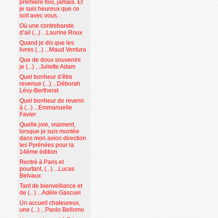
première fois, jamais. Et
je suis heureux que ce
soit avec vous.
Où une contrebande
d’ail (...) ...Laurine Roux
Quand je dis que les
livres (...) ...Maud Ventura
Que de doux souvenirs
je (...) ...Juliette Adam
Quel bonheur d’être
revenue (...) ...Déborah
Lévy-Bertherat
Quel bonheur de revenir
à (...) ...Emmanuelle
Favier
Quelle joie, vraiment,
lorsque je suis montée
dans mon avion direction
les Pyrénées pour la
14ème édition
Rentré à Paris et
pourtant, (...) ...Lucas
Belvaux
Tant de bienveillance et
de (...) ...Adèle Gascuel
Un accueil chaleureux,
une (...) ...Paolo Bellomo