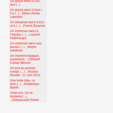
Un grand merci à Eric,
aux (...)
Un grand merci à tous !
Ce (...) ...Marie-Aimée
Lebreton
Un immense merci à Eric
et à (...) ...Franck Bouysse
Un immense merci à
l’équipe (...) ...Laurent
Petitmangin
Un immense merci aux
jeunes (...) ...Maylis
Adhémar
Un moment magique,
audacieux, ...Clément
Camar-Mercier
Un prix du premier
roman, (...) ...Nicolas
Rouillé - 12 Juin 2013
Une belle idée, ce
livre (...) ...Frédérique
Martin
Vingt ans ! Je ne
laisserai (...)
...Emmanuelle Favier