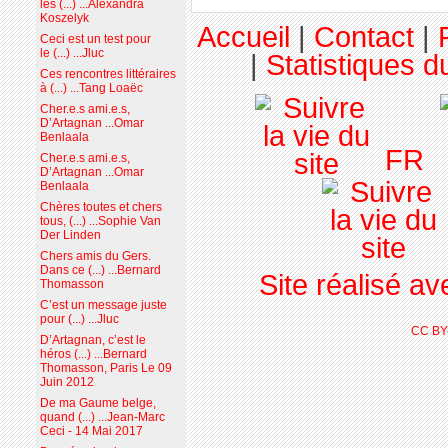
les (...) ...Alexandra
Koszelyk
Accueil
|
Contact
|
Ceci est un test pour
le (...) ...Jluc
|
Statistiques du
Ces rencontres littéraires
à (...) ...Tang Loaëc
Cher.e.s ami.e.s,
D’Artagnan ...Omar
Benlaala
FR
Cher.e.s ami.e.s,
D’Artagnan ...Omar
Benlaala
Chères toutes et chers
tous, (...) ...Sophie Van
Der Linden
Chers amis du Gers.
Dans ce (...) ...Bernard
Site réalisé a
Thomasson
C’est un message juste
pour (...) ...Jluc
CC BY
D’Artagnan, c’est le
héros (...) ...Bernard
Thomasson, Paris Le 09
Juin 2012
De ma Gaume belge,
quand (...) ...Jean-Marc
Ceci - 14 Mai 2017