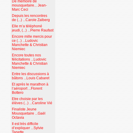
De mémoire de
mousquetaire... Jean-
Marc Ceci
Depuis les rencontres
de (...) ...Carole Zalberg
Elle m’a téléphoné
jeudi, (...) ...Pierre Raufast
Encore mille mercis pour
ce (...) ...Ludovic
Manchette & Christian
Niemiec
Encore toutes nos
félicitations ...Ludovic
Manchette & Christian
Niemiec
Entre les discussions à
bâtons ...Louis Cabaret
Et après le marathon à
l’aéroport ...Florent
Bottero
Etre choisie par les
élèves (...) ...Caroline Vié
Finaliste Jeune
Mousquetaire ...Gaël
Octavia
Il est très difficile
d’expliquer ...Sylvie
Tanette