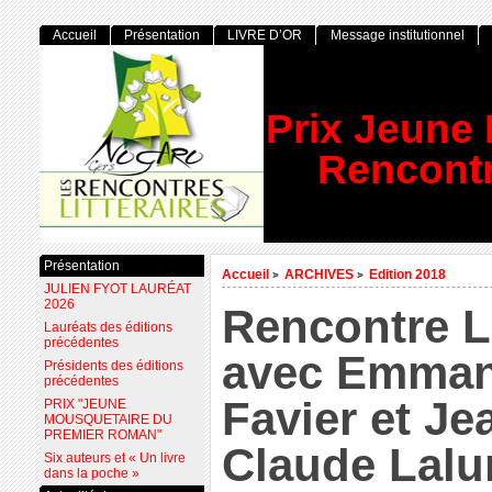
Accueil
Présentation
LIVRE D’OR
Message institutionnel
Prix Jeune
Rencontr
Présentation
Accueil
ARCHIVES
Edition 2018
>
>
JULIEN FYOT LAURÉAT
2026
Rencontre Li
Lauréats des éditions
précédentes
avec Emman
Présidents des éditions
précédentes
Favier et Je
PRIX "JEUNE
MOUSQUETAIRE DU
PREMIER ROMAN"
Claude Lalu
Six auteurs et « Un livre
dans la poche »