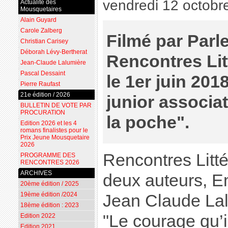
vendredi 12 octobr
Actualité des
Mousquetaires
Alain Guyard
Carole Zalberg
Filmé par Parl
Christian Carisey
Déborah Lévy-Bertherat
Rencontres Lit
Jean-Claude Lalumière
Pascal Dessaint
le 1er juin 201
Pierre Raufast
21e édition / 2026
junior associa
BULLETIN DE VOTE PAR
PROCURATION
la poche".
Edition 2026 et les 4
romans finalistes pour le
Prix Jeune Mousquetaire
2026
Rencontres Litt
PROGRAMME DES
RENCONTRES 2026
ARCHIVES
deux auteurs, E
20ème édition / 2025
19ème édition /2024
Jean Claude Lal
18ème édition : 2023
"Le courage qu’il
Edition 2022
Edition 2021