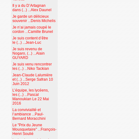
Il y a du D’Artagnan
dans (...) ...Alex Daunel
Je garde un délicieux
souvenir ...Denis Michelis
Je n’ai jamais coupé le
cordon ...Camille Brunel
Je suis content d’être
le (...) ...Jean-Luc
Je suis revenu de
Nogaro, (...) ...Alain
GUYARD
Je suis venu rencontrer
les (...) ...Niko Tackian
Jean-Claude Lalumière
et (...) ...Serge Safran 10
Juin 2012
L’équipe, les lycéens,
les (...) ...Pascal
Manoukian Le 22 Mai
2016
La convivialité et
l’ambiance ...Paul-
Bernard Moracchini
Le "Prix du Jeune
Mousquetaire" ...François-
Henri Soulié