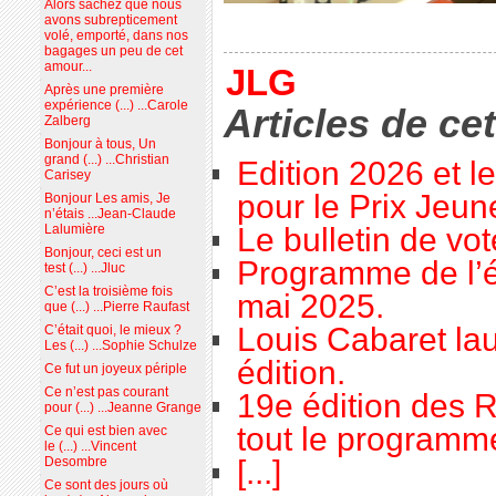
Alors sachez que nous
avons subrepticement
volé, emporté, dans nos
bagages un peu de cet
amour...
JLG
Après une première
expérience (...) ...Carole
Articles de ce
Zalberg
Bonjour à tous, Un
grand (...) ...Christian
Edition 2026 et l
Carisey
pour le Prix Jeu
Bonjour Les amis, Je
n’étais ...Jean-Claude
Le bulletin de vo
Lalumière
Bonjour, ceci est un
Programme de l’é
test (...) ...Jluc
C’est la troisième fois
mai 2025.
que (...) ...Pierre Raufast
Louis Cabaret lau
C’était quoi, le mieux ?
Les (...) ...Sophie Schulze
édition.
Ce fut un joyeux périple
Ce n’est pas courant
19e édition des R
pour (...) ...Jeanne Grange
tout le programme
Ce qui est bien avec
le (...) ...Vincent
[...]
Desombre
Ce sont des jours où