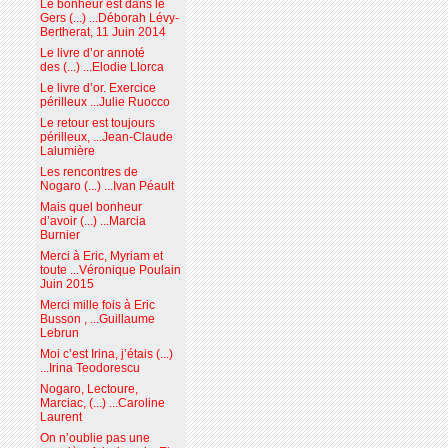
Le bonheur est dans le
Gers (...) ...Déborah Lévy-
Bertherat, 11 Juin 2014
Le livre d’or annoté
des (...) ...Elodie Llorca
Le livre d’or. Exercice
périlleux ...Julie Ruocco
Le retour est toujours
périlleux, ...Jean-Claude
Lalumière
Les rencontres de
Nogaro (...) ...Ivan Péault
Mais quel bonheur
d’avoir (...) ...Marcia
Burnier
Merci à Eric, Myriam et
toute ...Véronique Poulain
Juin 2015
Merci mille fois à Eric
Busson , ...Guillaume
Lebrun
Moi c’est Irina, j’étais (...)
...Irina Teodorescu
Nogaro, Lectoure,
Marciac, (...) ...Caroline
Laurent
On n’oublie pas une