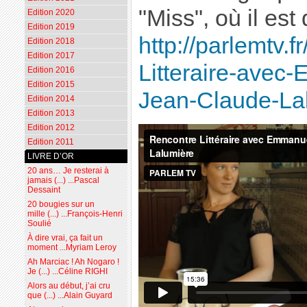
"Miss", où il est
Edition 2020
Edition 2019
http://parlemtv.
Edition 2018
Edition 2017
Litteraire-avec
Edition 2016
Edition 2015
Jean-Claude-La
Edition 2014
Edition 2013
Edition 2012
Edition 2011
LIVRE D’OR
20 ans… Je resterai à
jamais (...) ...Pascal
Dessaint
20 bougies sur un
mille (...) ...François-Henri
Soulié
À dire vrai, ça fait un
moment ...Myriam Leroy
Ah Marciac ! Ah Nogaro !
Je (...) ...Céline RIGHI
Alors au début, j’ai cru
que (...) ...Alain Guyard