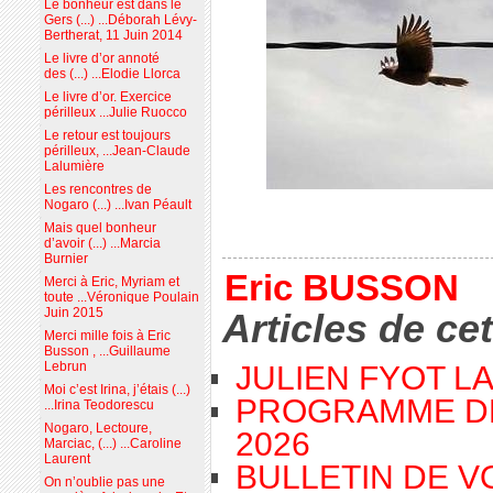
Le bonheur est dans le
Gers (...) ...Déborah Lévy-
Bertherat, 11 Juin 2014
Le livre d’or annoté
des (...) ...Elodie Llorca
Le livre d’or. Exercice
périlleux ...Julie Ruocco
Le retour est toujours
périlleux, ...Jean-Claude
Lalumière
Les rencontres de
Nogaro (...) ...Ivan Péault
Mais quel bonheur
d’avoir (...) ...Marcia
Burnier
Eric BUSSON
Merci à Eric, Myriam et
toute ...Véronique Poulain
Juin 2015
Articles de ce
Merci mille fois à Eric
Busson , ...Guillaume
Lebrun
JULIEN FYOT L
Moi c’est Irina, j’étais (...)
PROGRAMME D
...Irina Teodorescu
Nogaro, Lectoure,
2026
Marciac, (...) ...Caroline
Laurent
BULLETIN DE V
On n’oublie pas une