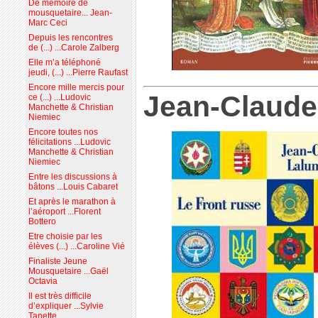
De mémoire de
mousquetaire... Jean-
Marc Ceci
Depuis les rencontres
de (...) ...Carole Zalberg
Elle m’a téléphoné
jeudi, (...) ...Pierre Raufast
Encore mille mercis pour
Jean-Claud
ce (...) ...Ludovic
Manchette & Christian
Niemiec
Encore toutes nos
félicitations ...Ludovic
Manchette & Christian
Niemiec
Entre les discussions à
bâtons ...Louis Cabaret
Et après le marathon à
l’aéroport ...Florent
Bottero
Etre choisie par les
élèves (...) ...Caroline Vié
Finaliste Jeune
Mousquetaire ...Gaël
Octavia
Il est très difficile
d’expliquer ...Sylvie
Tanette