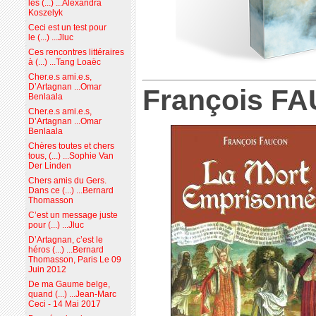
les (...) ...Alexandra
Koszelyk
Ceci est un test pour
le (...) ...Jluc
Ces rencontres littéraires
à (...) ...Tang Loaëc
Cher.e.s ami.e.s,
D’Artagnan ...Omar
François F
Benlaala
Cher.e.s ami.e.s,
D’Artagnan ...Omar
Benlaala
Chères toutes et chers
tous, (...) ...Sophie Van
Der Linden
Chers amis du Gers.
Dans ce (...) ...Bernard
Thomasson
C’est un message juste
pour (...) ...Jluc
D’Artagnan, c’est le
héros (...) ...Bernard
Thomasson, Paris Le 09
Juin 2012
De ma Gaume belge,
quand (...) ...Jean-Marc
Ceci - 14 Mai 2017