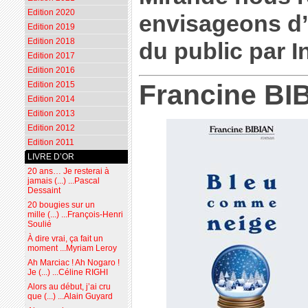
Edition 2020
envisageons d’
Edition 2019
Edition 2018
du public par I
Edition 2017
Edition 2016
Francine BI
Edition 2015
Edition 2014
Edition 2013
Edition 2012
Edition 2011
LIVRE D’OR
20 ans… Je resterai à
jamais (...) ...Pascal
Dessaint
20 bougies sur un
mille (...) ...François-Henri
Soulié
À dire vrai, ça fait un
moment ...Myriam Leroy
Ah Marciac ! Ah Nogaro !
Je (...) ...Céline RIGHI
Alors au début, j’ai cru
que (...) ...Alain Guyard