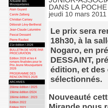
Actualité des
Mousquetaires
DANS LA POCHE
Alain Guyard
jeudi 10 mars 2011
Carole Zalberg
Christian Carisey
Déborah Lévy-Bertherat
Le prix sera re
Jean-Claude Lalumière
Pascal Dessaint
18h30, à la sal
Pierre Raufast
21e édition / 2026
Nogaro, en pr
BULLETIN DE VOTE PAR
PROCURATION
DESSAINT, prés
Edition 2026 et les 4
romans finalistes pour le
Prix Jeune Mousquetaire
édition, et des
2026
PROGRAMME DES
sélectionnés.
RENCONTRES 2026
ARCHIVES
20ème édition / 2025
19ème édition /2024
Nouveauté cette
18ème édition : 2023
Edition 2022
Mirande nous r
Edition 2021