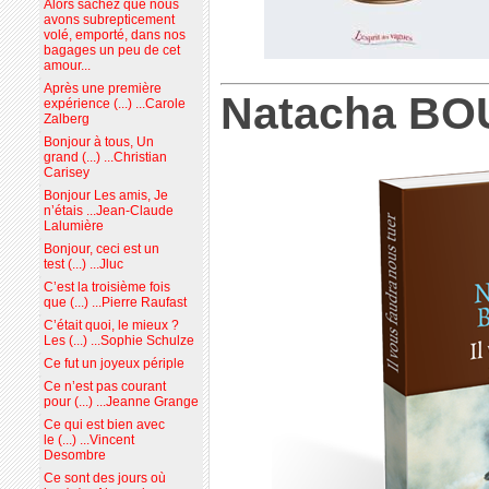
Alors sachez que nous
avons subrepticement
volé, emporté, dans nos
bagages un peu de cet
amour...
Après une première
Natacha B
expérience (...) ...Carole
Zalberg
Bonjour à tous, Un
grand (...) ...Christian
Carisey
Bonjour Les amis, Je
n’étais ...Jean-Claude
Lalumière
Bonjour, ceci est un
test (...) ...Jluc
C’est la troisième fois
que (...) ...Pierre Raufast
C’était quoi, le mieux ?
Les (...) ...Sophie Schulze
Ce fut un joyeux périple
Ce n’est pas courant
pour (...) ...Jeanne Grange
Ce qui est bien avec
le (...) ...Vincent
Desombre
Ce sont des jours où