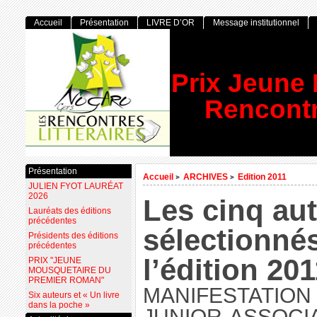
Accueil
Présentation
LIVRE D’OR
Message institutionnel
Prix Jeune
Rencontr
Présentation
Accueil
ARCHIVES
Edition 2011
>
>
JULIEN FYOT LAURÉAT
2026
Les cinq au
Lauréats des éditions
précédentes
sélectionné
Présidents des éditions
précédentes
l’édition 201
PRIX "JEUNE
MOUSQUETAIRE DU
PREMIER ROMAN"
MANIFESTATION
Six auteurs et « Un livre
dans la poche »
JUNIOR-ASSOCIA