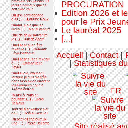
première fois, jamais. Et
PROCURATION
je suis heureux que ce
soit avec vous.
Edition 2026 et l
Où une contrebande
pour le Prix Jeu
d’ail (...) ...Laurine Roux
Quand je dis que les
Le lauréat 2025
livres (...) ...Maud Ventura
Que de doux souvenirs
[...]
je (...) ...Juliette Adam
Quel bonheur d’être
revenue (...) ...Déborah
Accueil
|
Contact
|
Lévy-Bertherat
Quel bonheur de revenir
|
Statistiques du
à (...) ...Emmanuelle
Favier
Quelle joie, vraiment,
lorsque je suis montée
dans mon avion direction
les Pyrénées pour la
FR
14ème édition
Rentré à Paris et
pourtant, (...) ...Lucas
Belvaux
Tant de bienveillance et
de (...) ...Adèle Gascuel
Un accueil chaleureux,
une (...) ...Paolo Bellomo
Site réalisé a