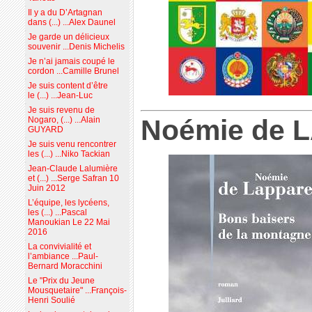
Il y a du D’Artagnan
dans (...) ...Alex Daunel
Je garde un délicieux
souvenir ...Denis Michelis
Je n’ai jamais coupé le
cordon ...Camille Brunel
Je suis content d’être
le (...) ...Jean-Luc
Je suis revenu de
Noémie de 
Nogaro, (...) ...Alain
GUYARD
Je suis venu rencontrer
les (...) ...Niko Tackian
Jean-Claude Lalumière
et (...) ...Serge Safran 10
Juin 2012
L’équipe, les lycéens,
les (...) ...Pascal
Manoukian Le 22 Mai
2016
La convivialité et
l’ambiance ...Paul-
Bernard Moracchini
Le "Prix du Jeune
Mousquetaire" ...François-
Henri Soulié