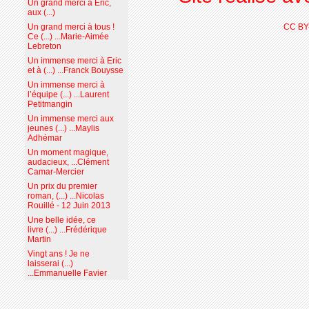
Un grand merci à Eric,
aux (...)
Un grand merci à tous !
CC BY
Ce (...) ...Marie-Aimée
Lebreton
Un immense merci à Eric
et à (...) ...Franck Bouysse
Un immense merci à
l’équipe (...) ...Laurent
Petitmangin
Un immense merci aux
jeunes (...) ...Maylis
Adhémar
Un moment magique,
audacieux, ...Clément
Camar-Mercier
Un prix du premier
roman, (...) ...Nicolas
Rouillé - 12 Juin 2013
Une belle idée, ce
livre (...) ...Frédérique
Martin
Vingt ans ! Je ne
laisserai (...)
...Emmanuelle Favier