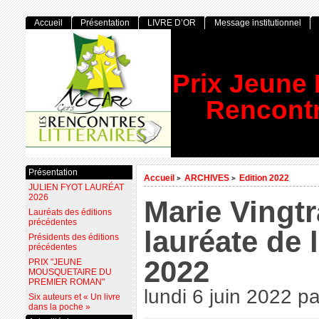
Accueil
Présentation
LIVRE D’OR
Message institutionnel
Prix Jeune
Rencontr
Présentation
Accueil
ARCHIVES
Edition 2022
>
>
JULIEN FYOT LAURÉAT
2026
Marie Vingt
Lauréats des éditions
précédentes
lauréate de l
Présidents des éditions
précédentes
2022
PRIX "JEUNE
MOUSQUETAIRE DU
PREMIER ROMAN"
lundi 6 juin 2022
p
Six auteurs et « Un livre
dans la poche »