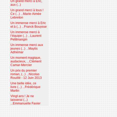
Un grand merci à Eric,
aux (...)
Un grand merci à tous !
Ce (...) ...Marie-Aimée
Lebreton
Un immense merci à Eric
et à (...) ...Franck Bouysse
Un immense merci à
l’équipe (...) ...Laurent
Petitmangin
Un immense merci aux
jeunes (...) ...Maylis
Adhémar
Un moment magique,
audacieux, ...Clément
Camar-Mercier
Un prix du premier
roman, (...) ...Nicolas
Rouillé - 12 Juin 2013
Une belle idée, ce
livre (...) ...Frédérique
Martin
Vingt ans ! Je ne
laisserai (...)
...Emmanuelle Favier