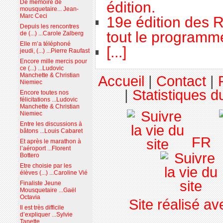
De mémoire de
édition.
mousquetaire... Jean-
Marc Ceci
19e édition des R
Depuis les rencontres
tout le programme
de (...) ...Carole Zalberg
Elle m’a téléphoné
[...]
jeudi, (...) ...Pierre Raufast
Encore mille mercis pour
ce (...) ...Ludovic
Manchette & Christian
Accueil
|
Contact
|
Niemiec
|
Statistiques du
Encore toutes nos
félicitations ...Ludovic
Manchette & Christian
Niemiec
Entre les discussions à
bâtons ...Louis Cabaret
FR
Et après le marathon à
l’aéroport ...Florent
Bottero
Etre choisie par les
élèves (...) ...Caroline Vié
Finaliste Jeune
Mousquetaire ...Gaël
Octavia
Site réalisé a
Il est très difficile
d’expliquer ...Sylvie
Tanette