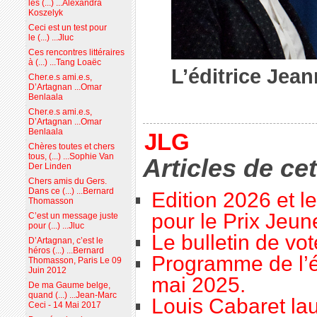
les (...) ...Alexandra
Koszelyk
Ceci est un test pour
le (...) ...Jluc
Ces rencontres littéraires
à (...) ...Tang Loaëc
L’éditrice Jea
Cher.e.s ami.e.s,
D’Artagnan ...Omar
Benlaala
Cher.e.s ami.e.s,
D’Artagnan ...Omar
Benlaala
JLG
Chères toutes et chers
tous, (...) ...Sophie Van
Articles de ce
Der Linden
Chers amis du Gers.
Dans ce (...) ...Bernard
Edition 2026 et l
Thomasson
pour le Prix Jeu
C’est un message juste
pour (...) ...Jluc
Le bulletin de vo
D’Artagnan, c’est le
héros (...) ...Bernard
Programme de l’é
Thomasson, Paris Le 09
Juin 2012
mai 2025.
De ma Gaume belge,
quand (...) ...Jean-Marc
Louis Cabaret lau
Ceci - 14 Mai 2017