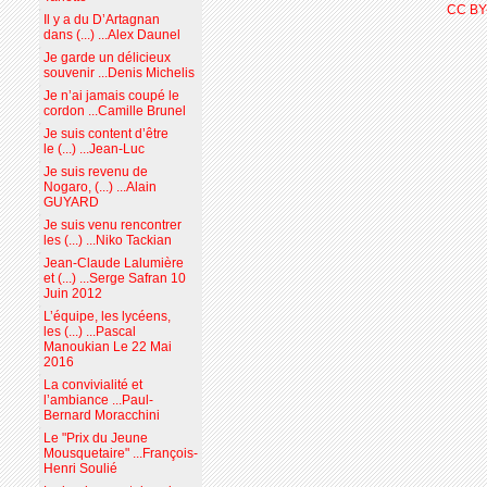
CC BY
Il y a du D’Artagnan
dans (...) ...Alex Daunel
Je garde un délicieux
souvenir ...Denis Michelis
Je n’ai jamais coupé le
cordon ...Camille Brunel
Je suis content d’être
le (...) ...Jean-Luc
Je suis revenu de
Nogaro, (...) ...Alain
GUYARD
Je suis venu rencontrer
les (...) ...Niko Tackian
Jean-Claude Lalumière
et (...) ...Serge Safran 10
Juin 2012
L’équipe, les lycéens,
les (...) ...Pascal
Manoukian Le 22 Mai
2016
La convivialité et
l’ambiance ...Paul-
Bernard Moracchini
Le "Prix du Jeune
Mousquetaire" ...François-
Henri Soulié