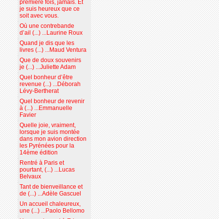
première fois, jamais. Et
je suis heureux que ce
soit avec vous.
Où une contrebande
d’ail (...) ...Laurine Roux
Quand je dis que les
livres (...) ...Maud Ventura
Que de doux souvenirs
je (...) ...Juliette Adam
Quel bonheur d’être
revenue (...) ...Déborah
Lévy-Bertherat
Quel bonheur de revenir
à (...) ...Emmanuelle
Favier
Quelle joie, vraiment,
lorsque je suis montée
dans mon avion direction
les Pyrénées pour la
14ème édition
Rentré à Paris et
pourtant, (...) ...Lucas
Belvaux
Tant de bienveillance et
de (...) ...Adèle Gascuel
Un accueil chaleureux,
une (...) ...Paolo Bellomo