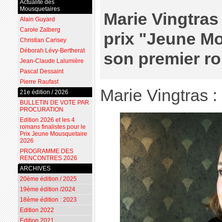
Actualité des
Mousquetaires
Marie Vingtras 
Alain Guyard
Carole Zalberg
prix "Jeune M
Christian Carisey
Déborah Lévy-Bertherat
son premier r
Jean-Claude Lalumière
Pascal Dessaint
Pierre Raufast
Marie Vingtras :
21e édition / 2026
BULLETIN DE VOTE PAR
PROCURATION
Edition 2026 et les 4
romans finalistes pour le
Prix Jeune Mousquetaire
2026
PROGRAMME DES
RENCONTRES 2026
ARCHIVES
20ème édition / 2025
19ème édition /2024
18ème édition : 2023
Edition 2022
Edition 2021