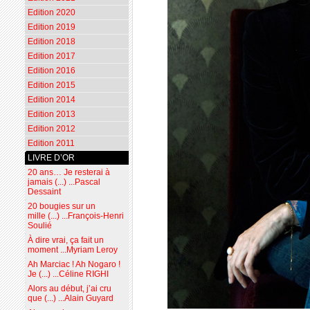
Edition 2020
Edition 2019
Edition 2018
Edition 2017
Edition 2016
Edition 2015
Edition 2014
Edition 2013
Edition 2012
Edition 2011
LIVRE D’OR
20 ans… Je resterai à
jamais (...) ...Pascal
Dessaint
20 bougies sur un
mille (...) ...François-Henri
Soulié
À dire vrai, ça fait un
moment ...Myriam Leroy
Ah Marciac ! Ah Nogaro !
Je (...) ...Céline RIGHI
Alors au début, j’ai cru
que (...) ...Alain Guyard