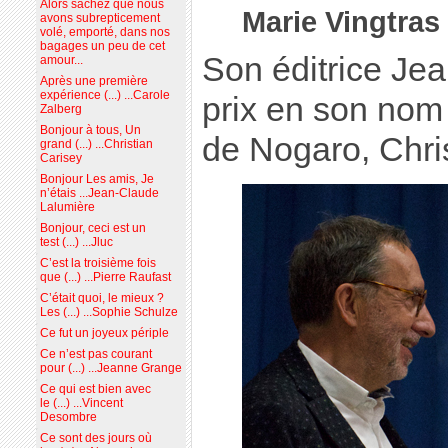
Alors sachez que nous
Marie Vingtras
avons subrepticement
volé, emporté, dans nos
bagages un peu de cet
Son éditrice Jea
amour...
Après une première
expérience (...) ...Carole
prix en son nom
Zalberg
Bonjour à tous, Un
de Nogaro, Chris
grand (...) ...Christian
Carisey
Bonjour Les amis, Je
n’étais ...Jean-Claude
Lalumière
Bonjour, ceci est un
test (...) ...Jluc
C’est la troisième fois
que (...) ...Pierre Raufast
C’était quoi, le mieux ?
Les (...) ...Sophie Schulze
Ce fut un joyeux périple
Ce n’est pas courant
pour (...) ...Jeanne Grange
Ce qui est bien avec
le (...) ...Vincent
Desombre
Ce sont des jours où