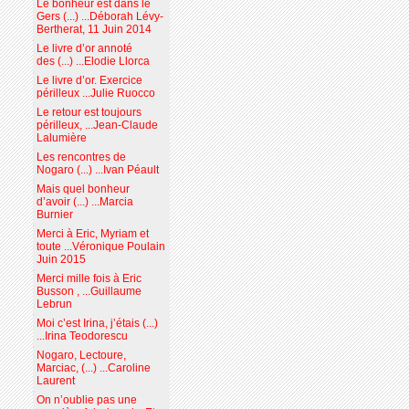
Le bonheur est dans le
Gers (...) ...Déborah Lévy-
Bertherat, 11 Juin 2014
Le livre d’or annoté
des (...) ...Elodie Llorca
Le livre d’or. Exercice
périlleux ...Julie Ruocco
Le retour est toujours
périlleux, ...Jean-Claude
Lalumière
Les rencontres de
Nogaro (...) ...Ivan Péault
Mais quel bonheur
d’avoir (...) ...Marcia
Burnier
Merci à Eric, Myriam et
toute ...Véronique Poulain
Juin 2015
Merci mille fois à Eric
Busson , ...Guillaume
Lebrun
Moi c’est Irina, j’étais (...)
...Irina Teodorescu
Nogaro, Lectoure,
Marciac, (...) ...Caroline
Laurent
On n’oublie pas une