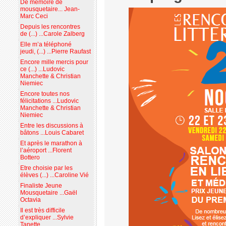
De mémoire de
mousquetaire... Jean-
Marc Ceci
Depuis les rencontres
de (...) ...Carole Zalberg
Elle m’a téléphoné
jeudi, (...) ...Pierre Raufast
Encore mille mercis pour
ce (...) ...Ludovic
Manchette & Christian
Niemiec
Encore toutes nos
félicitations ...Ludovic
Manchette & Christian
Niemiec
Entre les discussions à
bâtons ...Louis Cabaret
Et après le marathon à
l’aéroport ...Florent
Bottero
Etre choisie par les
élèves (...) ...Caroline Vié
Finaliste Jeune
Mousquetaire ...Gaël
Octavia
Il est très difficile
d’expliquer ...Sylvie
Tanette