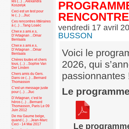
PROGRAMME
les (...) ...Alexandra
Koszelyk
Ceci est un test pour
RENCONTRE
le (...) ...Jluc
Ces rencontres littéraires
vendredi 17 avril 2
à (...) ...Tang Loaëc
Cher.e.s ami.e.s,
BUSSON
D’Artagnan ...Omar
Benlaala
Cher.e.s ami.e.s,
D’Artagnan ...Omar
Voici le progr
Benlaala
Chères toutes et chers
2026, qui s’ann
tous, (...) ...Sophie Van
Der Linden
passionnantes 
Chers amis du Gers.
Dans ce (...) ...Bernard
Thomasson
C’est un message juste
Le programme 
pour (...) ...Jluc
D’Artagnan, c’est le
héros (...) ...Bernard
Thomasson, Paris Le 09
Juin 2012
De ma Gaume belge,
quand (...) ...Jean-Marc
Le programme 
Ceci - 14 Mai 2017