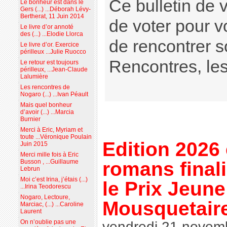
Ce bulletin de 
Le bonheur est dans le
Gers (...) ...Déborah Lévy-
Bertherat, 11 Juin 2014
de voter pour v
Le livre d’or annoté
des (...) ...Elodie Llorca
de rencontrer s
Le livre d’or. Exercice
périlleux ...Julie Ruocco
Rencontres, les
Le retour est toujours
périlleux, ...Jean-Claude
Lalumière
Les rencontres de
Nogaro (...) ...Ivan Péault
Mais quel bonheur
d’avoir (...) ...Marcia
Burnier
Merci à Eric, Myriam et
toute ...Véronique Poulain
Edition 2026 
Juin 2015
Merci mille fois à Eric
romans final
Busson , ...Guillaume
Lebrun
Moi c’est Irina, j’étais (...)
le Prix Jeune
...Irina Teodorescu
Nogaro, Lectoure,
Mousquetair
Marciac, (...) ...Caroline
Laurent
On n’oublie pas une
vendredi 21 novem