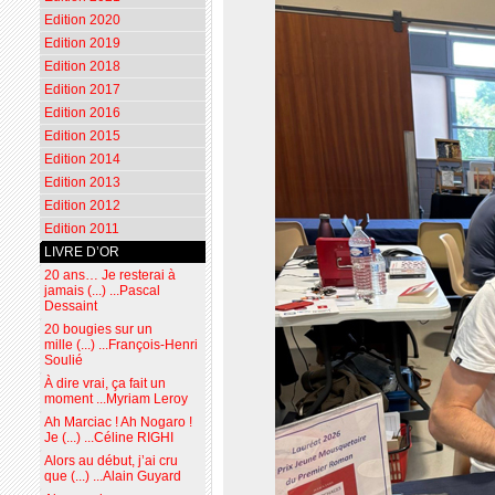
Edition 2020
Edition 2019
Edition 2018
Edition 2017
Edition 2016
Edition 2015
Edition 2014
Edition 2013
Edition 2012
Edition 2011
LIVRE D’OR
20 ans… Je resterai à
jamais (...) ...Pascal
Dessaint
20 bougies sur un
mille (...) ...François-Henri
Soulié
À dire vrai, ça fait un
moment ...Myriam Leroy
Ah Marciac ! Ah Nogaro !
Je (...) ...Céline RIGHI
Alors au début, j’ai cru
que (...) ...Alain Guyard