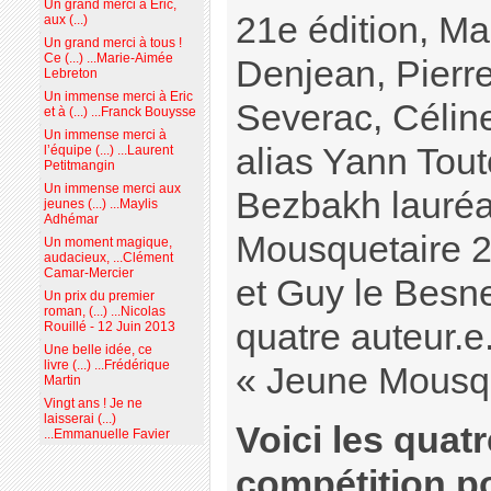
Un grand merci à Eric,
21e édition, Ma
aux (...)
Un grand merci à tous !
Ce (...) ...Marie-Aimée
Denjean, Pierre
Lebreton
Un immense merci à Eric
Severac, Célin
et à (...) ...Franck Bouysse
Un immense merci à
alias Yann Tout
l’équipe (...) ...Laurent
Petitmangin
Un immense merci aux
Bezbakh lauréa
jeunes (...) ...Maylis
Adhémar
Mousquetaire 2
Un moment magique,
audacieux, ...Clément
Camar-Mercier
et Guy le Besne
Un prix du premier
roman, (...) ...Nicolas
quatre auteur.e.
Rouillé - 12 Juin 2013
Une belle idée, ce
livre (...) ...Frédérique
« Jeune Mousqu
Martin
Vingt ans ! Je ne
laisserai (...)
Voici les quat
...Emmanuelle Favier
compétition po