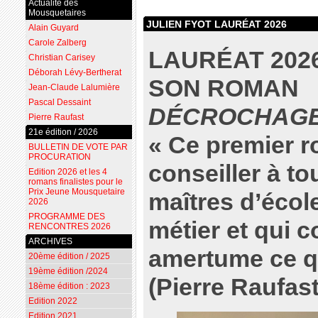
Actualité des
Mousquetaires
JULIEN FYOT LAURÉAT 2026
Alain Guyard
Carole Zalberg
LAURÉAT 202
Christian Carisey
Déborah Lévy-Bertherat
SON ROMAN
Jean-Claude Lalumière
Pascal Dessaint
DÉCROCHAG
Pierre Raufast
21e édition / 2026
« Ce premier r
BULLETIN DE VOTE PAR
PROCURATION
conseiller à to
Edition 2026 et les 4
romans finalistes pour le
Prix Jeune Mousquetaire
maîtres d’écol
2026
PROGRAMME DES
métier et qui 
RENCONTRES 2026
ARCHIVES
amertume ce qu
20ème édition / 2025
19ème édition /2024
(Pierre Raufast
18ème édition : 2023
Edition 2022
Edition 2021