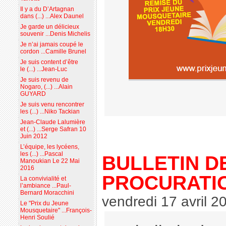
Il y a du D’Artagnan
dans (...) ...Alex Daunel
Je garde un délicieux
souvenir ...Denis Michelis
Je n’ai jamais coupé le
cordon ...Camille Brunel
Je suis content d’être
le (...) ...Jean-Luc
Je suis revenu de
Nogaro, (...) ...Alain
GUYARD
Je suis venu rencontrer
les (...) ...Niko Tackian
Jean-Claude Lalumière
et (...) ...Serge Safran 10
Juin 2012
L’équipe, les lycéens,
les (...) ...Pascal
BULLETIN D
Manoukian Le 22 Mai
2016
PROCURATI
La convivialité et
l’ambiance ...Paul-
Bernard Moracchini
vendredi 17 avril 2
Le "Prix du Jeune
Mousquetaire" ...François-
Henri Soulié