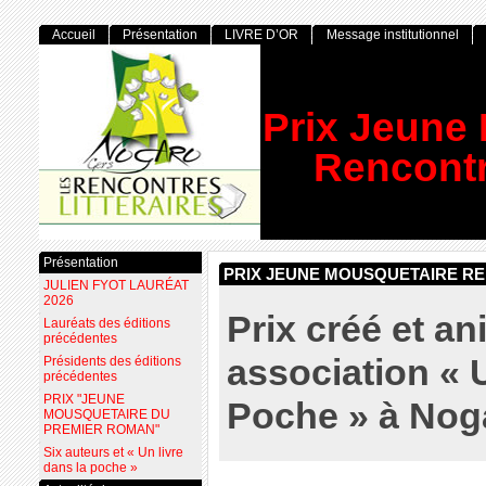
Accueil
Présentation
LIVRE D’OR
Message institutionnel
Prix Jeune
Rencontr
Présentation
PRIX JEUNE MOUSQUETAIRE RE
JULIEN FYOT LAURÉAT
2026
Prix créé et an
Lauréats des éditions
précédentes
association « 
Présidents des éditions
précédentes
PRIX "JEUNE
Poche » à Nog
MOUSQUETAIRE DU
PREMIER ROMAN"
Six auteurs et « Un livre
dans la poche »