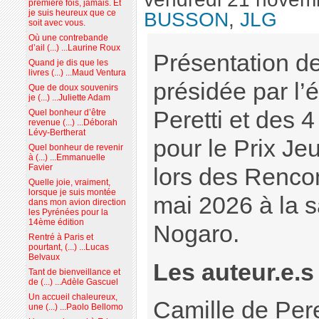
première fois, jamais. Et
je suis heureux que ce
BUSSON
,
JLG
soit avec vous.
Où une contrebande
d’ail (...) ...Laurine Roux
Présentation de
Quand je dis que les
livres (...) ...Maud Ventura
présidée par l’
Que de doux souvenirs
je (...) ...Juliette Adam
Peretti et des 4
Quel bonheur d’être
revenue (...) ...Déborah
Lévy-Bertherat
pour le Prix J
Quel bonheur de revenir
à (...) ...Emmanuelle
Favier
lors des Rencont
Quelle joie, vraiment,
lorsque je suis montée
mai 2026 à la s
dans mon avion direction
les Pyrénées pour la
14ème édition
Nogaro.
Rentré à Paris et
pourtant, (...) ...Lucas
Belvaux
Les auteur.e.s 
Tant de bienveillance et
de (...) ...Adèle Gascuel
Un accueil chaleureux,
Camille de Pere
une (...) ...Paolo Bellomo