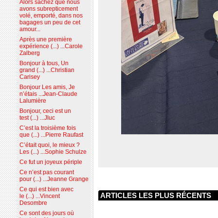
Alors sachez que nous
avons subrepticement
volé, emporté, dans nos
bagages un peu de cet
amour...
Après une première
expérience (...) ...Carole
Zalberg
Bonjour à tous, Un
grand (...) ...Christian
Carisey
Bonjour Les amis, Je
n’étais ...Jean-Claude
Lalumière
Bonjour, ceci est un
test (...) ...Jluc
C’est la troisième fois
que (...) ...Pierre Raufast
C’était quoi, le mieux ?
Les (...) ...Sophie Schulze
Ce fut un joyeux périple
Ce n’est pas courant
pour (...) ...Jeanne Grange
Ce qui est bien avec
ARTICLES LES PLUS RÉCENTS
le (...) ...Vincent
Desombre
Ce sont des jours où